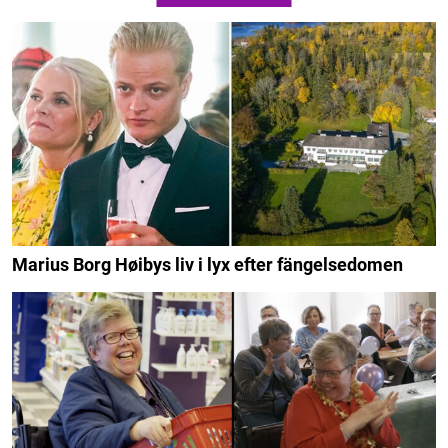
Marius Borg Høibys liv i lyx efter fängelsedomen