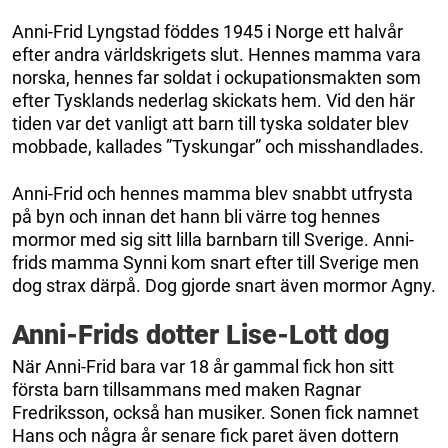
Anni-Frid Lyngstad föddes 1945 i Norge ett halvår
efter andra världskrigets slut. Hennes mamma vara
norska, hennes far soldat i ockupationsmakten som
efter Tysklands nederlag skickats hem. Vid den här
tiden var det vanligt att barn till tyska soldater blev
mobbade, kallades ”Tyskungar” och misshandlades.
Anni-Frid och hennes mamma blev snabbt utfrysta
på byn och innan det hann bli värre tog hennes
mormor med sig sitt lilla barnbarn till Sverige. Anni-
frids mamma Synni kom snart efter till Sverige men
dog strax därpå. Dog gjorde snart även mormor Agny.
Anni-Frids dotter Lise-Lott dog
När Anni-Frid bara var 18 år gammal fick hon sitt
första barn tillsammans med maken Ragnar
Fredriksson, också han musiker. Sonen fick namnet
Hans och några år senare fick paret även dottern