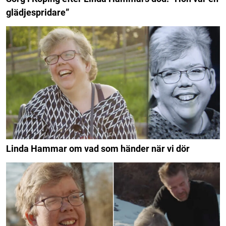
glädjespridare”
Linda Hammar om vad som händer när vi dör