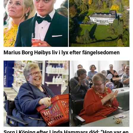
Marius Borg Høibys liv i lyx efter fängelsedomen
Sorg i Köping efter Linda Hammars död: ”Hon var en