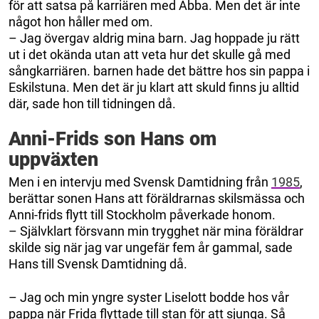
för att satsa på karriären med Abba. Men det är inte
något hon håller med om.
– Jag övergav aldrig mina barn. Jag hoppade ju rätt
ut i det okända utan att veta hur det skulle gå med
sångkarriären. barnen hade det bättre hos sin pappa i
Eskilstuna. Men det är ju klart att skuld finns ju alltid
där, sade hon till tidningen då.
Anni-Frids son Hans om
uppväxten
Men i en intervju med Svensk Damtidning från
1985
,
berättar sonen Hans att föräldrarnas skilsmässa och
Anni-frids flytt till Stockholm påverkade honom.
– Självklart försvann min trygghet när mina föräldrar
skilde sig när jag var ungefär fem år gammal, sade
Hans till Svensk Damtidning då.
– Jag och min yngre syster Liselott bodde hos vår
pappa när Frida flyttade till stan för att sjunga. Så