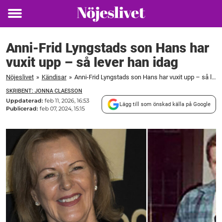
Toggle
menu
Anni-Frid Lyngstads son Hans har
vuxit upp – så lever han idag
Nöjeslivet
»
Kändisar
»
Anni-Frid Lyngstads son Hans har vuxit upp – så lever han idag
SKRIBENT: JONNA CLAESSON
Uppdaterad:
feb 11, 2026, 16:53
Lägg till som önskad källa på Google
Publicerad:
feb 07, 2024, 15:15