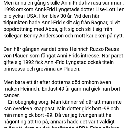
Men ännu en gång skulle Anni-Frids liv rasa samman.
1998 omkom Anni-Frid Lyngstads dotter Lise-Lott i en
bilolycka i USA. Hon blev 30 år. Vid den här
tidpunkten hade Anni-Frid skilt sig från Ragnar, blivit
popdrottning med Abba, gift sig och skilt sig från
kollegan Benny Andersson och mött kärleken på nytt.
Den här gången var det prins Heinrich Ruzzo Reuss
von Plauen som fångat Anni-Frids intresse. När paret
gifte sig 1992 fick Anni-Frid Lyngstad också titeln
prinsessa och grevinna av Plauen.
Men bara ett år efter dotterns död omkom även
maken Heinrich. Endast 49 år gammal gick han bort i
cancer.
– En obegriplig sorg. Man känner så där att man inte
kan överleva knappast. Min dotter gick bort -98 och
min man gick bort -99. Då var jag tvungen att ha
någonting att tro på, annars hade det varit väldigt