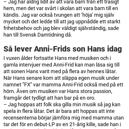
– Jag har aldrig lidit av att vara barn från ett trasigt
hem, men det var svårt i skolan att vara barn till en
kändis. Jag var också tvungen att ’höja’ mig själv
mycket och det ledde till att jag uppnådde ett starkt
frihetsbehov och jag blev väldigt självständig, sade
han till Svensk Damtidning då.
Så lever Anni-Frids son Hans idag
I vuxen ålder fortsatte Hans med musiken och i
gamla intervjuer med Anni-Frid kan man läsa sig till
att sonen Hans varit med på flera av hennes låtar.
När Hans senare kom att släppa egen musik under
namnet ”FX” var mamma Anni-Frid också med på ett
hörn. Även om musiken var Hans stora passion,
framgår det tydligt att han bar på en oro.
– Jag hoppas att folk ska gilla min musik så jag kan
spela in flera låtar. Det är bara att hoppas att inte
recensenterna börjar jämföra mig med mamma utan
tar det för en debut-LP av en 21-årig kille, sade han i