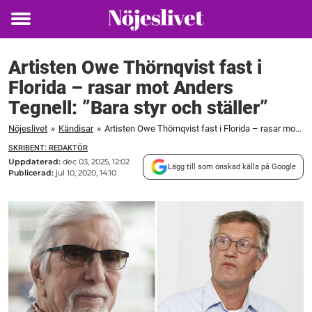
Toggle
menu
Artisten Owe Thörnqvist fast i
Florida – rasar mot Anders
Tegnell: ”Bara styr och ställer”
Nöjeslivet
»
Kändisar
»
Artisten Owe Thörnqvist fast i Florida – rasar mot Anders Tegnell: "Bara styr och ställer"
SKRIBENT: REDAKTÖR
Uppdaterad:
dec 03, 2025, 12:02
Lägg till som önskad källa på Google
Publicerad:
jul 10, 2020, 14:10