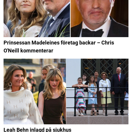
Prinsessan Madeleines företag backar – Chris
O'Neill kommenterar
Leah Behn inlagd på sjukhus