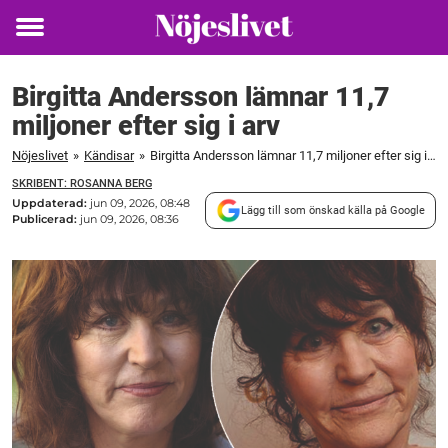
Toggle
menu
Birgitta Andersson lämnar 11,7
miljoner efter sig i arv
Nöjeslivet
»
Kändisar
»
Birgitta Andersson lämnar 11,7 miljoner efter sig i arv
SKRIBENT: ROSANNA BERG
Uppdaterad:
jun 09, 2026, 08:48
Lägg till som önskad källa på Google
Publicerad:
jun 09, 2026, 08:36