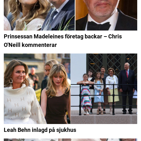
Prinsessan Madeleines företag backar – Chris
O'Neill kommenterar
Leah Behn inlagd på sjukhus