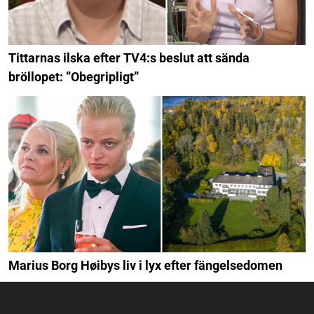
Tittarnas ilska efter TV4:s beslut att sända
bröllopet: ”Obegripligt”
Marius Borg Høibys liv i lyx efter fängelsedomen