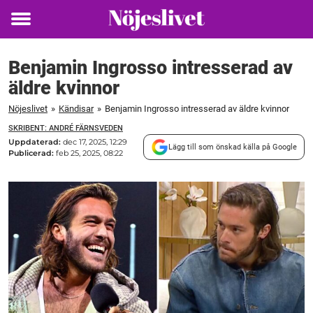
Toggle
menu
Benjamin Ingrosso intresserad av
äldre kvinnor
Nöjeslivet
»
Kändisar
»
Benjamin Ingrosso intresserad av äldre kvinnor
SKRIBENT: ANDRÉ FÄRNSVEDEN
Uppdaterad:
dec 17, 2025, 12:29
Lägg till som önskad källa på Google
Publicerad:
feb 25, 2025, 08:22