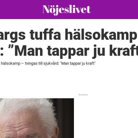
rgs tuffa hälsokamp
d: ”Man tappar ju kraf
 hälsokamp – tvingas till sjukvård: "Man tappar ju kraft"