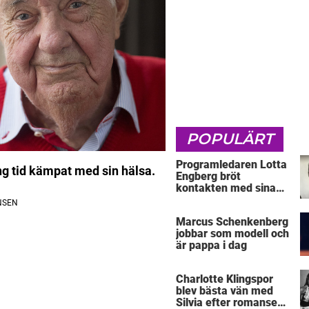
POPULÄRT
Programledaren Lotta
g tid kämpat med sin hälsa.
Engberg bröt
kontakten med sina
föräldrar
Marcus Schenkenberg
jobbar som modell och
är pappa i dag
Charlotte Klingspor
blev bästa vän med
Silvia efter romansen