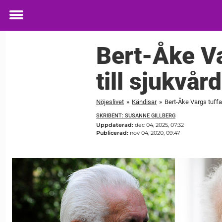
Toggle
menu
Bert-Åke Va
till sjukvår
Nöjeslivet
»
Kändisar
»
Bert-Åke Vargs tuffa
SKRIBENT: SUSANNE GILLBERG
Uppdaterad:
dec 04, 2025, 07:32
Publicerad:
nov 04, 2020, 09:47