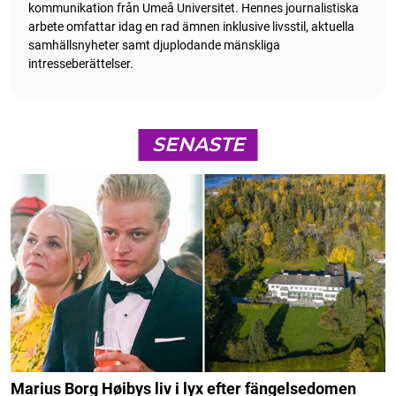
kommunikation från Umeå Universitet. Hennes journalistiska
arbete omfattar idag en rad ämnen inklusive livsstil, aktuella
samhällsnyheter samt djuplodande mänskliga
intresseberättelser.
SENASTE
Marius Borg Høibys liv i lyx efter fängelsedomen