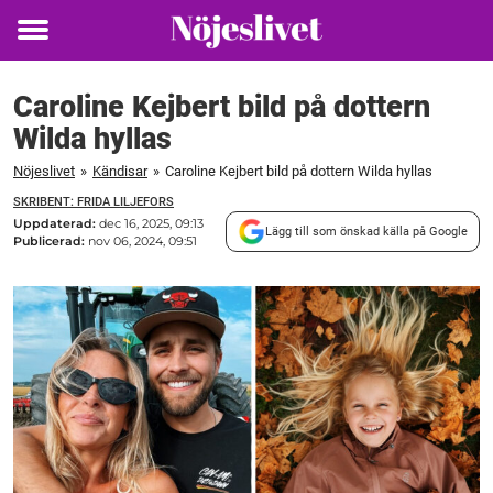
Toggle
menu
Caroline Kejbert bild på dottern
Wilda hyllas
Nöjeslivet
»
Kändisar
»
Caroline Kejbert bild på dottern Wilda hyllas
SKRIBENT: FRIDA LILJEFORS
Uppdaterad:
dec 16, 2025, 09:13
Lägg till som önskad källa på Google
Publicerad:
nov 06, 2024, 09:51