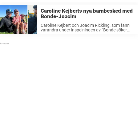
Caroline Kejberts nya barnbesked med
Bonde-Joacim
Caroline Kejbert och Joacim Rickling, som fann
varandra under inspelningen av ”Bonde söker
fru”, har idag två barn tillsammans. Nu kommer
de med ett nytt barnbesked. År 2017 deltog
Caroline Kejbert i ”Bonde söker fru” ...