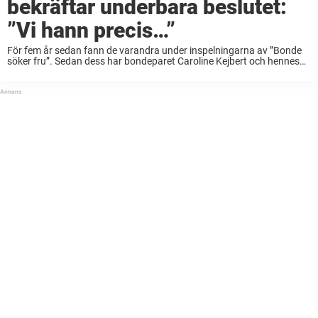
bekräftar underbara beslutet:
”Vi hann precis…”
För fem år sedan fann de varandra under inspelningarna av ”Bonde
söker fru”. Sedan dess har bondeparet Caroline Kejbert och hennes
Joacim Rickling kilat stadigt och dessutom fått två barn ihop. Men
nyligen meddelade paret ...