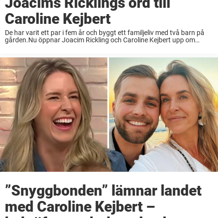
Joacims Ricklings ord till
Caroline Kejbert
De har varit ett par i fem år och byggt ett familjeliv med två barn på
gården.Nu öppnar Joacim Rickling och Caroline Kejbert upp om
framtidsplanerna.– I det hela älskar vi att jobba tillsammans och ...
”Snyggbonden” lämnar landet
med Caroline Kejbert –