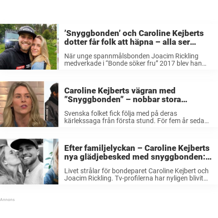
’Snyggbonden’ och Caroline Kejberts
dotter får folk att häpna – alla ser
samma sak: ”Makalöst”
När unge spannmålsbonden Joacim Rickling
medverkade i “Bonde söker fru” 2017 blev han
“snyggbonden” med hela svenska folket. Joacim
fann kärleken i Caroline Kejbert, som han idag
har två barn tillsammans med. Nu fascineras
Caroline Kejberts vägran med
Carolines ...
”Snyggbonden” – nobbar stora
beslutet med kärleken: ”Den dagen då
Svenska folket fick följa med på deras
vi…”
kärlekssaga från första stund. För fem år sedan
fann Caroline Kejbert och Joacim Rickling
varandra i ”Bode söker fru.” Efter åren
tillsammans berättar Caroline i en intervju med ...
Efter familjelyckan – Caroline Kejberts
nya glädjebesked med snyggbonden:
”Härligt pirr”
Livet strålar för bondeparet Caroline Kejbert och
Joacim Rickling. Tv-profilerna har nyligen blivit
föräldrar för andra gången – och bjuder nu på
lite nyheter inför framtiden. ”Ett härligt pirr i
kroppen”, skriver Caroline Kejbert på ...