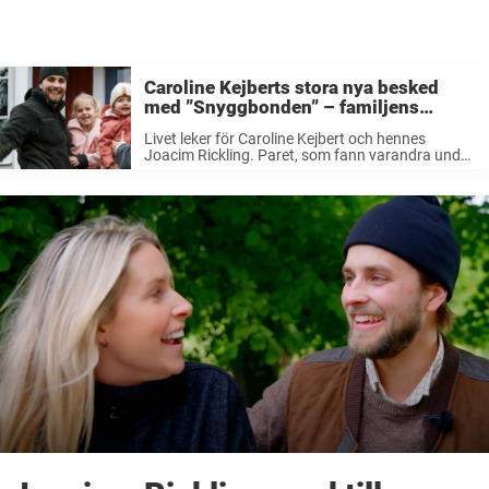
Caroline Kejberts stora nya besked
med ”Snyggbonden” – familjens
förändring
Livet leker för Caroline Kejbert och hennes
Joacim Rickling. Paret, som fann varandra under
”Bonde söker fru” har bland annat fått två barn
tillsammans. Nu kan de dessutom avslöja
ytterligare en förändring i familjelivet… Caroline ...