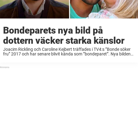
Bondeparets nya bild på
dottern väcker starka känslor
Joacim Rickling och Caroline Kejbert träffades i TV4:s ”Bonde söker
fru” 2017 och har senare blivit kända som ”bondeparet”. Nya bilden
på parets dotter väcker starka reaktioner. Lyssna på Rickard Olssons
succépodd här: Det var ...