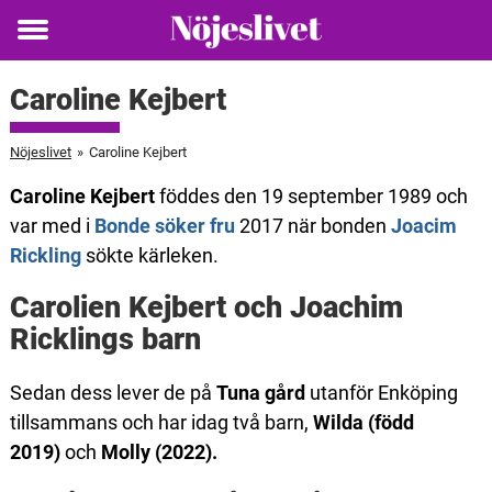
Toggle
menu
Caroline Kejbert
Nöjeslivet
»
Caroline Kejbert
Caroline Kejbert
föddes den 19 september 1989 och
var med i
Bonde söker fru
2017 när bonden
Joacim
Rickling
sökte kärleken.
Carolien Kejbert och Joachim
Ricklings barn
Sedan dess lever de på
Tuna gård
utanför Enköping
tillsammans och har idag två barn,
Wilda (född
2019)
och
Molly (2022).