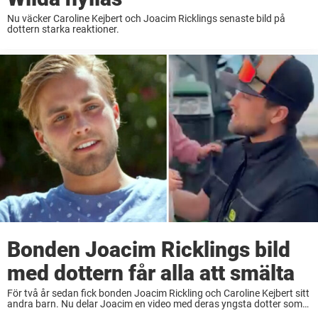
Nu väcker Caroline Kejbert och Joacim Ricklings senaste bild på
dottern starka reaktioner.
Bonden Joacim Ricklings bild
med dottern får alla att smälta
För två år sedan fick bonden Joacim Rickling och Caroline Kejbert sitt
andra barn. Nu delar Joacim en video med deras yngsta dotter som
får alla att jubla. Många bönder har genom åren sökt sig ...