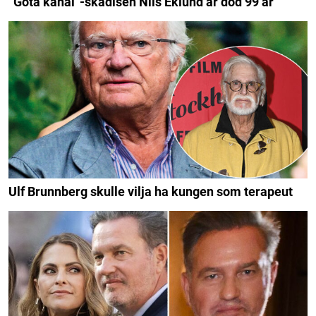
”Göta kanal”-skådisen Nils Eklund är död 99 år
Ulf Brunnberg skulle vilja ha kungen som terapeut