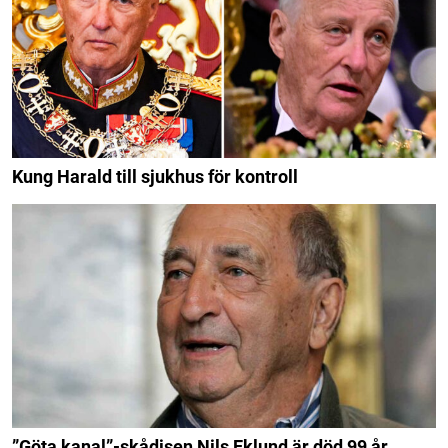
Kung Harald till sjukhus för kontroll
”Göta kanal”-skådisen Nils Eklund är död 99 år