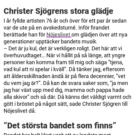
Christer Sjögrens stora glädje
I år fyllde artisten 76 år och över för ett par år sedan
var de ute på en avskedsturné. Inför firandet
berättade han för
Nöjeslivet
om glädjen över att nya
generationer upptäcker bandets musik.
– Det är ju kul, det är verkligen roligt. Det här att vi
överhuvudtaget… När vi hållit på så länge, att yngre
personer kan komma fram till mig och säga ”tjena,
vad kul att ni spelar i kväll”. Då tänker jag, eftersom
att åldersskillnaden ändå är på flera decennier, ”vet
du vem jag är?”. Då kan de svara saker som, ”ja men
jag har växt upp med dig, mamma och pappa hade
alla skivor” och så där. Då känns det väldigt varmt och
gött i bröstet på något sätt, sade Christer Sjögren till
Nöjeslivet då.
”Det största bandet som finns”