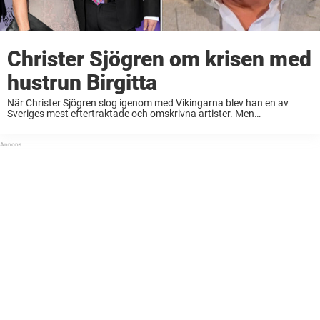
Christer Sjögren om krisen med
hustrun Birgitta
När Christer Sjögren slog igenom med Vikingarna blev han en av
Sveriges mest eftertraktade och omskrivna artister. Men
berömmelsen kom inte utan sina utmaningar – nu berättar stjärnan
öppet om den tunga perioden i äktenskapet med hustrun ...