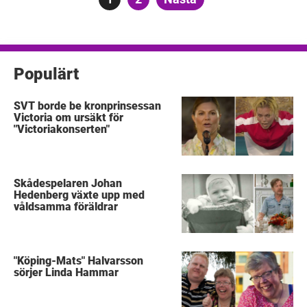
för
inlägg
Populärt
SVT borde be kronprinsessan
Victoria om ursäkt för
"Victoriakonserten"
Skådespelaren Johan
Hedenberg växte upp med
våldsamma föräldrar
"Köping-Mats" Halvarsson
sörjer Linda Hammar