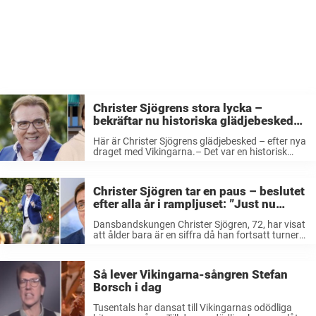
Christer Sjögrens stora lycka –
bekräftar nu historiska glädjebeskedet:
”Fantastiskt”
Här är Christer Sjögrens glädjebesked – efter nya
draget med Vikingarna.– Det var en historisk
kväll, som vi aldrig kommer att glömma, säger
han. Christer Sjögren och Vikingarna har varit i
ropet i många år. ...
Christer Sjögren tar en paus – beslutet
efter alla år i rampljuset: ”Just nu
känns det…”
Dansbandskungen Christer Sjögren, 72, har visat
att ålder bara är en siffra då han fortsatt turnera
långt efter pensionsålder. Men efter att ha
återförenats med Vikingarna och planerat in
konserter som sträcker sig fram till ...
Så lever Vikingarna-sångren Stefan
Borsch i dag
Tusentals har dansat till Vikingarnas odödliga