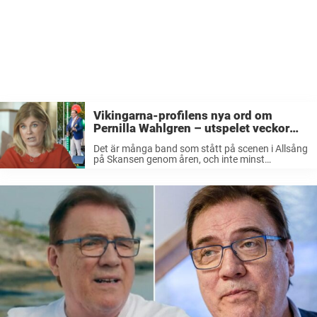
Vikingarna-profilens nya ord om
Pernilla Wahlgren – utspelet veckor
innan hon tar över Allsång på Skansen
Det är många band som stått på scenen i Allsång
på Skansen genom åren, och inte minst
Vikingarna. Nu berättar saxofonisten Martin
Lindqvist om tankarna kring att Pernilla
Wahlgren tar över rollen som programledare efter
...