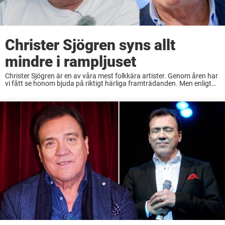
Christer Sjögren syns allt
mindre i rampljuset
Christer Sjögren är en av våra mest folkkära artister. Genom åren har
vi fått se honom bjuda på riktigt härliga framträdanden. Men enligt
Vikingarnas Martin Lindkvist finns det en anledning till att stjärnan
syns allt mindre ...