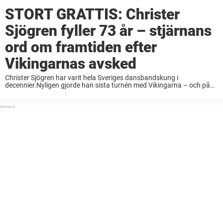
STORT GRATTIS: Christer
Sjögren fyller 73 år – stjärnans
ord om framtiden efter
Vikingarnas avsked
Christer Sjögren har varit hela Sveriges dansbandskung i
decennier.Nyligen gjorde han sista turnén med Vikingarna – och på
torsdagen fyller stjärnan 73 år.Nöjeslivet ber att få gratulera på
bemärkelsedagen! Med Vikingarna har har genom åren ...