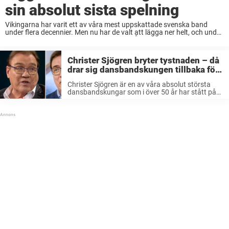
sin absolut sista spelning
Vikingarna har varit ett av våra mest uppskattade svenska band
under flera decennier. Men nu har de valt att lägga ner helt, och under
2024 kommer de göra sin sista spelning. Året var 1958 när ...
Christer Sjögren bryter tystnaden – då
drar sig dansbandskungen tillbaka för
gott: ”Bäst att vara realist”
Christer Sjögren är en av våra absolut största
dansbandskungar som i över 50 år har stått på
otaliga scener. Just nu är han aktuell med
Vikingarnas sista turné någonsin. Nu har
Christer Sjögren gett sitt ...