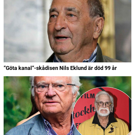
”Göta kanal”-skådisen Nils Eklund är död 99 år