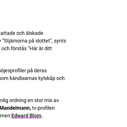
kattade och älskade
”Stjärnorna på slottet”, synts
ch förstås ”Här är ditt
öjesprofiler på deras
enom kändisarnas kylskåp och
lig ordning en stor mix av
Mandelmann,
tv-profilen
nomen
Edward Blom
.