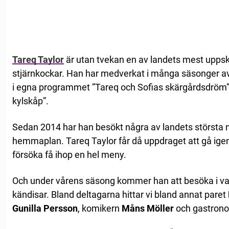
Tareq Taylor
är utan tvekan en av landets mest upps
stjärnkockar. Han har medverkat i många säsonger av 
i egna programmet ”Tareq och Sofias skärgårdsdröm” o
kylskåp”.
Sedan 2014 har han besökt några av landets största n
hemmaplan. Tareq Taylor får då uppdraget att gå ig
försöka få ihop en hel meny.
Och under vårens säsong kommer han att besöka i van
kändisar. Bland deltagarna hittar vi bland annat paret
Gunilla Persson
, komikern
Måns Möller
och gastro