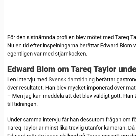
För den sistnämnda profilen blev mötet med Tareq Tay
Nu en tid efter inspelningarna berättar Edward Blom 
egentligen var med stjärnkocken.
Edward Blom om Tareq Taylor unde
I en intervju med
Svensk damtidning
berättar gastron
över resultatet. Han blev mycket imponerad över mat
– Men jag kan meddela att det blev väldigt gott. Han 
till tidningen.
Under samma intervju får han dessutom frågan om f
Tareq Taylor är minst lika trevlig utanför kameran. Då 
Edward märkte ingen skillnad på Tareq oavsett om de f