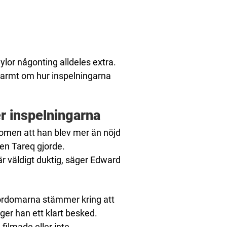
lor någonting alldeles extra.
varmt om hur inspelningarna
r inspelningarna
omen att han blev mer än nöjd
en Tareq gjorde.
är väldigt duktig, säger Edward
ördomarna stämmer kring att
ger han ett klart besked.
ilmade eller inte.