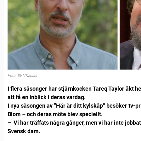
Foto: SVT/Kanal5
I flera säsonger har stjärnkocken Tareq Taylor åkt he
att få en inblick i deras vardag.
I nya säsongen av ”Här är ditt kylskåp” besöker tv-p
Blom – och deras möte blev speciellt.
– Vi har träffats några gånger, men vi har inte jobbat 
Svensk dam.