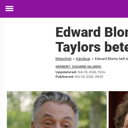
Toggle
menu
Edward Blom
Taylors bete
Nöjeslivet
»
Kändisar
»
Edward Bloms helt är
SKRIBENT: SUSANNE GILLBERG
Uppdaterad:
feb 03, 2026, 15:04
Publicerad:
feb 03, 2026, 08:30