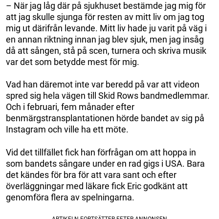
– När jag låg där på sjukhuset bestämde jag mig för
att jag skulle sjunga för resten av mitt liv om jag tog
mig ut därifrån levande. Mitt liv hade ju varit på väg i
en annan riktning innan jag blev sjuk, men jag insåg
då att sången, stå på scen, turnera och skriva musik
var det som betydde mest för mig.
Vad han däremot inte var beredd på var att videon
spred sig hela vägen till Skid Rows bandmedlemmar.
Och i februari, fem månader efter
benmärgstransplantationen hörde bandet av sig på
Instagram och ville ha ett möte.
Vid det tillfället fick han förfrågan om att hoppa in
som bandets sångare under en rad gigs i USA. Bara
det kändes för bra för att vara sant och efter
överläggningar med läkare fick Eric godkänt att
genomföra flera av spelningarna.