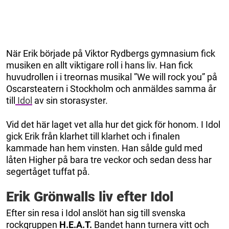
När Erik började på Viktor Rydbergs gymnasium fick
musiken en allt viktigare roll i hans liv. Han fick
huvudrollen i i treornas musikal ”We will rock you” på
Oscarsteatern i Stockholm och anmäldes samma år
till
Idol
av sin storasyster.
Vid det här laget vet alla hur det gick för honom. I Idol
gick Erik från klarhet till klarhet och i finalen
kammade han hem vinsten. Han sålde guld med
låten Higher på bara tre veckor och sedan dess har
segertåget tuffat på.
Erik Grönwalls liv efter Idol
Efter sin resa i Idol anslöt han sig till svenska
rockgruppen
H.E.A.T.
Bandet hann turnera vitt och