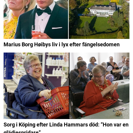
Marius Borg Høibys liv i lyx efter fängelsedomen
Sorg i Köping efter Linda Hammars död: ”Hon var en
glädjespridare”