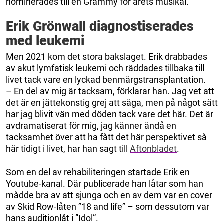
nominerades till en Grammy för årets musikal.
Erik Grönwall diagnostiserades
med leukemi
Men 2021 kom det stora bakslaget. Erik drabbades
av akut lymfatisk leukemi och räddades tillbaka till
livet tack vare en lyckad benmärgstransplantation.
– En del av mig är tacksam, förklarar han. Jag vet att
det är en jättekonstig grej att säga, men på något sätt
har jag blivit vän med döden tack vare det här. Det är
avdramatiserat för mig, jag känner ändå en
tacksamhet över att ha fått det här perspektivet så
här tidigt i livet, har han sagt till
Aftonbladet
.
Som en del av rehabiliteringen startade Erik en
Youtube-kanal. Där publicerade han låtar som han
mådde bra av att sjunga och en av dem var en cover
av Skid Row-låten ”18 and life” – som dessutom var
hans auditionlåt i ”Idol”.