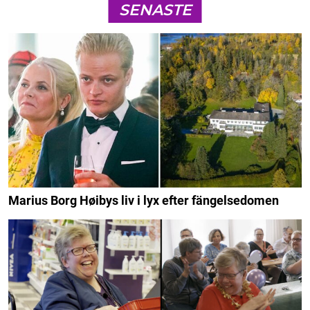
SENASTE
Marius Borg Høibys liv i lyx efter fängelsedomen