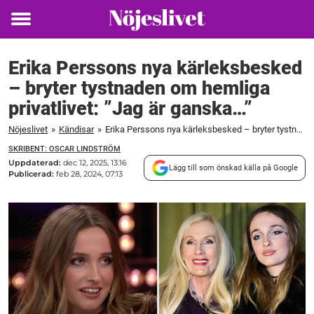
Toggle
menu
Erika Perssons nya kärleksbesked
– bryter tystnaden om hemliga
privatlivet: ”Jag är ganska…”
Nöjeslivet
»
Kändisar
»
Erika Perssons nya kärleksbesked – bryter tystnaden om hemliga privatlivet: "Jag är ganska..."
SKRIBENT: OSCAR LINDSTRÖM
Uppdaterad:
dec 12, 2025, 13:16
Lägg till som önskad källa på Google
Publicerad:
feb 28, 2024, 07:13