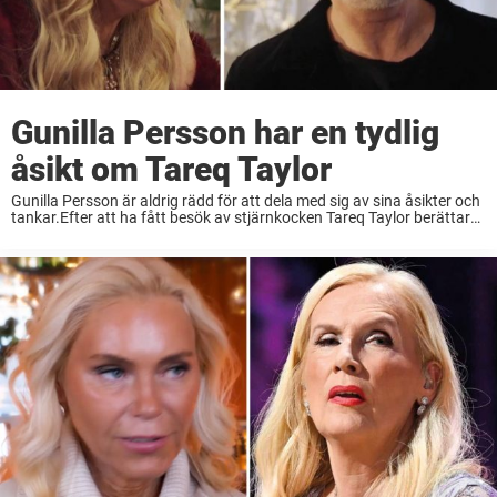
Gunilla Persson har en tydlig
åsikt om Tareq Taylor
Gunilla Persson är aldrig rädd för att dela med sig av sina åsikter och
tankar.Efter att ha fått besök av stjärnkocken Tareq Taylor berättar
tv-profilen precis vad hon tycker.– Han är en helt fantastisk person, ...