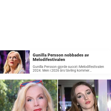
Gunilla Persson nobbades av
Melodifestivalen
Gunilla Persson gjorde succé i Melodifestivalen
2024. Men i 2026 års tävling kommer
Hollywoodfrun inte till start – efter att ha fått
nobben av SVT. – Total tystnad, skriver hon.
2024 fick hon hela Sverige ...