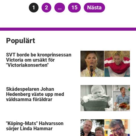
Sidnumrering
Sida
1
Sida
2
…
Sida
15
Nästa
för
inlägg
Populärt
SVT borde be kronprinsessan
Victoria om ursäkt för
"Victoriakonserten"
Skådespelaren Johan
Hedenberg växte upp med
våldsamma föräldrar
"Köping-Mats" Halvarsson
sörjer Linda Hammar