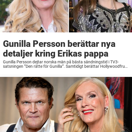
Gunilla Persson berättar nya
detaljer kring Erikas pappa
Gunilla Persson dejtar norska män på bästa sändningstid i TV3-
satsningen ”Den rätte för Gunilla”. Samtidigt berättar Hollywoodfrun
nu nya detaljer om dottern Erikas okände pappa. – Han är den rikaste
mannen jag någonsin har träffat, ...