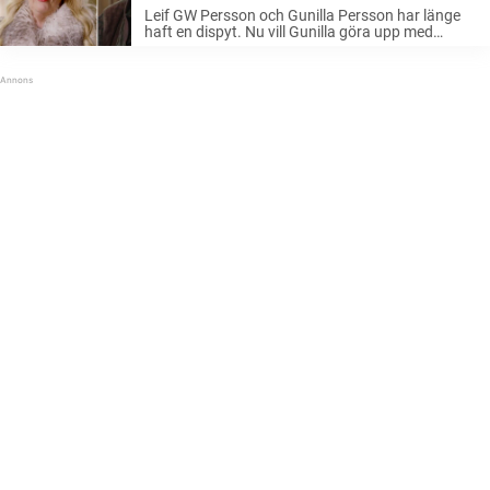
Leif GW Persson och Gunilla Persson har länge
haft en dispyt. Nu vill Gunilla göra upp med
kriminologiprofessorn en gång för alla. Gunilla
Persson är ett mycket välkänd ansikte för
svenska folket vid det här laget. ...