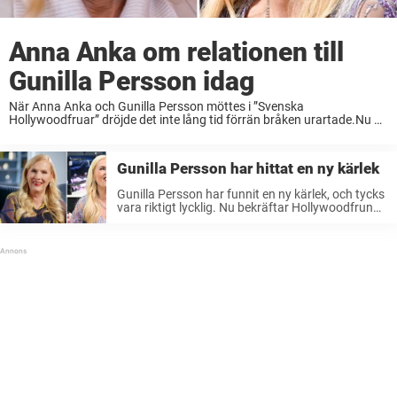
Anna Anka om relationen till
Gunilla Persson idag
När Anna Anka och Gunilla Persson möttes i ”Svenska
Hollywoodfruar” dröjde det inte lång tid förrän bråken urartade.Nu år
efter att programmet lades ner berättar Anna om relationen till
Gunilla, samtidigt som hon skickar en ...
Gunilla Persson har hittat en ny kärlek
Gunilla Persson har funnit en ny kärlek, och tycks
vara riktigt lycklig. Nu bekräftar Hollywoodfrun
den härliga nyheten.