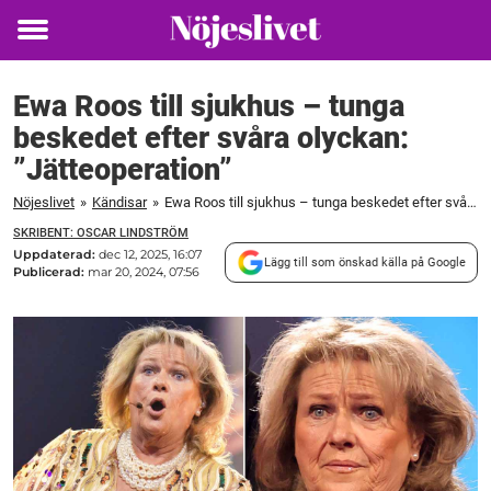
Toggle
menu
Ewa Roos till sjukhus – tunga
beskedet efter svåra olyckan:
”Jätteoperation”
Nöjeslivet
»
Kändisar
»
Ewa Roos till sjukhus – tunga beskedet efter svåra olyckan: ”Jätteoperation”
SKRIBENT: OSCAR LINDSTRÖM
Uppdaterad:
dec 12, 2025, 16:07
Lägg till som önskad källa på Google
Publicerad:
mar 20, 2024, 07:56