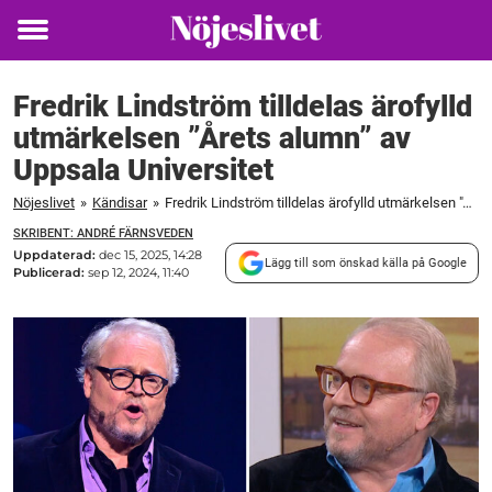
Toggle
menu
Fredrik Lindström tilldelas ärofylld
utmärkelsen ”Årets alumn” av
Uppsala Universitet
Nöjeslivet
»
Kändisar
»
Fredrik Lindström tilldelas ärofylld utmärkelsen "Årets alumn" av Uppsala Universitet
SKRIBENT: ANDRÉ FÄRNSVEDEN
Uppdaterad:
dec 15, 2025, 14:28
Lägg till som önskad källa på Google
Publicerad:
sep 12, 2024, 11:40