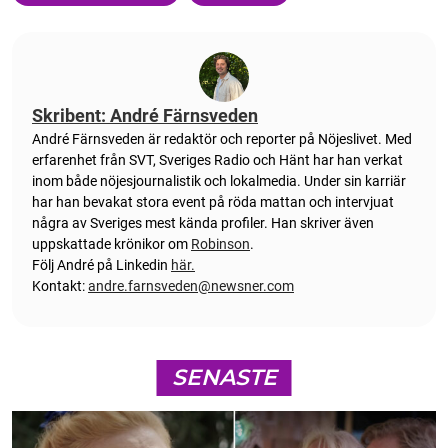
Skribent: André Färnsveden
André Färnsveden är redaktör och reporter på Nöjeslivet. Med
erfarenhet från SVT, Sveriges Radio och Hänt har han verkat
inom både nöjesjournalistik och lokalmedia. Under sin karriär
har han bevakat stora event på röda mattan och intervjuat
några av Sveriges mest kända profiler. Han skriver även
uppskattade krönikor om
Robinson
.
Följ André på Linkedin
här.
Kontakt:
andre.farnsveden@newsner.com
SENASTE