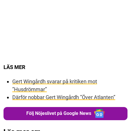
LÄS MER
Gert Wingårdh svarar på kritiken mot
”Husdrömmar”
Därför nobbar Gert Wingårdh ”Över Atlanten”
Följ Nöjeslivet på Google News