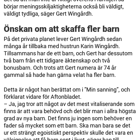
börjar meningsskiljaktigheterna också bli väldigt,
väldigt tydliga, säger Gert Wingårdh.
Önskan om att skaffa fler barn
På det privata planet lever Gert Wingårdh sedan
många år tillbaka med hustrun Karin Wingårdh.
Tillsammans har de ett barn, och Gert har dessutom
två barn från ett tidigare äktenskap och två
bonusbarn. Och trots att Gert numera är 74 år
gammal så hade han gärna velat ha fler barn.
Detta är något han berättat om i ”Min sanning”, och
förklarat vidare för Aftonbladet.
– Ja, jag tror att något av det mest vitaliserande som
finns är att vara behövd och det blir man i allra högsta
grad av nya barn. Det finns ju ingen som behöver en
fader så mycket som ett barn. Ska man bara se det
ur ett strängt egoistiskt perspektiv skulle det vara en
välsignelse att få barn sent i livet, säger han till