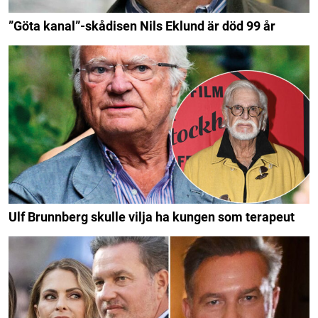
”Göta kanal”-skådisen Nils Eklund är död 99 år
Ulf Brunnberg skulle vilja ha kungen som terapeut