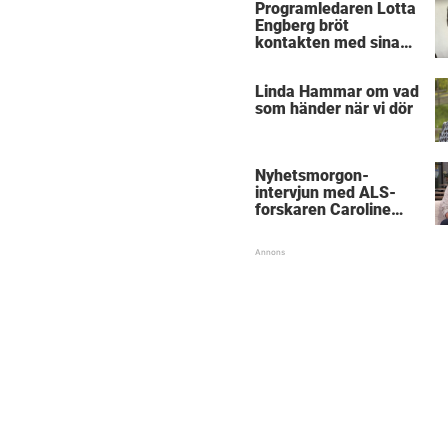
Programledaren Lotta
Engberg bröt
kontakten med sina
föräldrar
Linda Hammar om vad
som händer när vi dör
Nyhetsmorgon-
intervjun med ALS-
forskaren Caroline
Ingre hyllas