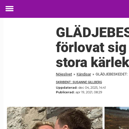
Toggle
menu
GLÄDJEBESK
förlovat si
stora kärle
Nöjeslivet
»
Kändisar
»
GLÄDJEBESKEDET: Karl
SKRIBENT: SUSANNE GILLBERG
Uppdaterad:
dec 04, 2025, 14:41
Publicerad:
apr 19, 2021, 08:29