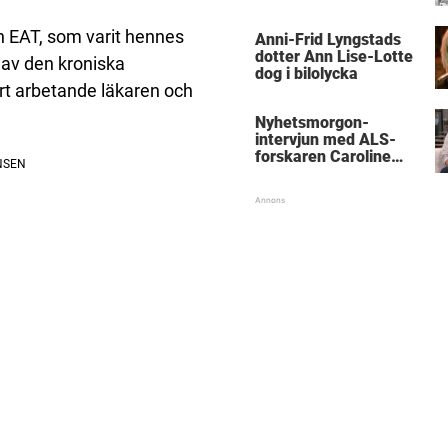
med kungen
en EAT, som varit hennes
Anni-Frid Lyngstads
dotter Ann Lise-Lotte
av den kroniska
dog i bilolycka
årt arbetande läkaren och
Nyhetsmorgon-
intervjun med ALS-
forskaren Caroline
Ingre hyllas