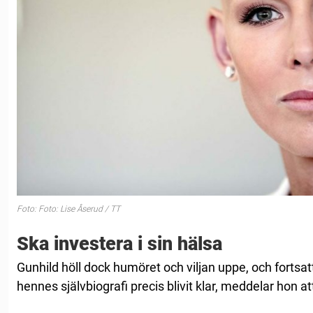
Foto: Foto: Lise Åserud / TT
Ska investera i sin hälsa
Gunhild höll dock humöret och viljan uppe, och fortsat
hennes självbiografi precis blivit klar, meddelar hon at