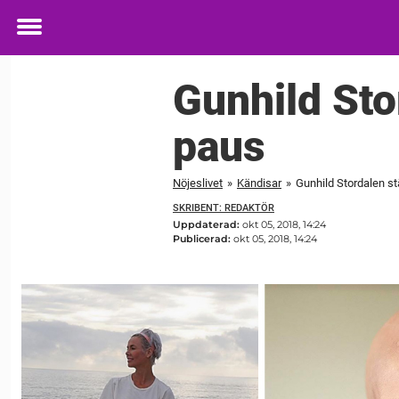
Toggle
menu
Gunhild Stor
paus
Nöjeslivet
»
Kändisar
»
Gunhild Stordalen stä
SKRIBENT: REDAKTÖR
Uppdaterad:
okt 05, 2018, 14:24
Publicerad:
okt 05, 2018, 14:24