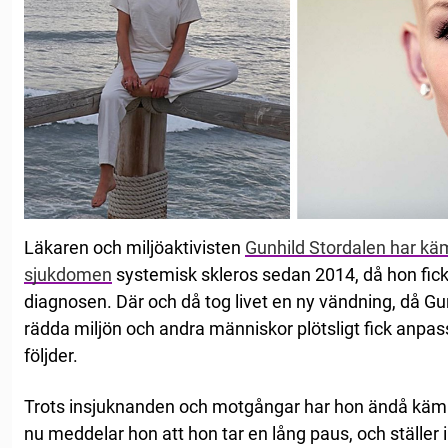
Läkaren och miljöaktivisten
Gunhild Stordalen har kä
sjukdomen
systemisk skleros sedan 2014, då hon fic
diagnosen. Där och då tog livet en ny vändning, då Gun
rädda miljön och andra människor plötsligt fick anpa
följder.
Trots insjuknanden och motgångar har hon ändå käm
nu meddelar hon att hon tar en lång paus, och ställer in