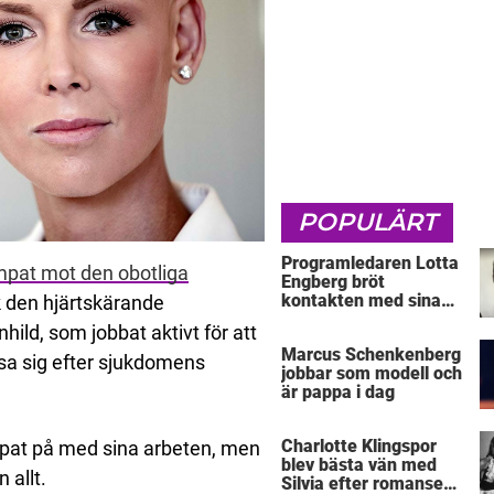
POPULÄRT
Programledaren Lotta
mpat mot den obotliga
Engberg bröt
kontakten med sina
k den hjärtskärande
föräldrar
hild, som jobbat aktivt för att
Marcus Schenkenberg
ssa sig efter sjukdomens
jobbar som modell och
är pappa i dag
Charlotte Klingspor
pat på med sina arbeten, men
blev bästa vän med
 allt.
Silvia efter romansen