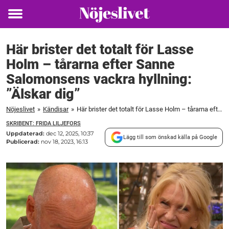
Toggle
menu
Här brister det totalt för Lasse
Holm – tårarna efter Sanne
Salomonsens vackra hyllning:
”Älskar dig”
Nöjeslivet
»
Kändisar
»
Här brister det totalt för Lasse Holm – tårarna efter Sanne Salomonsens vackra hyllning: "Älskar dig"
SKRIBENT: FRIDA LILJEFORS
Uppdaterad:
dec 12, 2025, 10:37
Lägg till som önskad källa på Google
Publicerad:
nov 18, 2023, 16:13