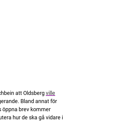
chbein att Oldsberg
ville
gerande. Bland annat för
4:s öppna brev kommer
utera hur de ska gå vidare i