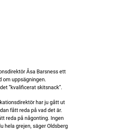
nsdirektör Åsa Barsness ett
rad om uppsägningen.
et ”kvalificerat skitsnack”.
ationsdirektör har ju gått ut
dan fått reda på vad det är.
fått reda på någonting. Ingen
du hela grejen, säger Oldsberg