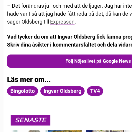
– Det förändras ju i och med att de ljuger. Jag har int
hade varit så att jag hade fått reda på det, då kan de vä
säger Oldsberg till
Expressen
.
Vad tycker du om att Ingvar Oldsberg fick lämna pro
Skriv dina åsikter i kommentarsfältet och dela vidar
Följ Nöjeslivet på Google News
Läs mer om...
Bingolotto
Ingvar Oldsberg
TV4
SENASTE