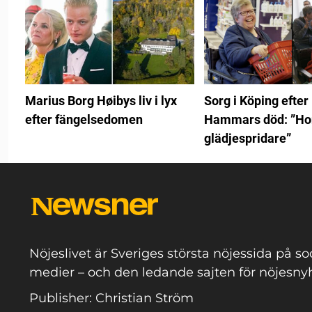
Marius Borg Høibys liv i lyx
Sorg i Köping efter
efter fängelsedomen
Hammars död: ”Hon
glädjespridare”
Nöjeslivet är Sveriges största nöjessida på so
medier – och den ledande sajten för nöjesnyh
Publisher: Christian Ström