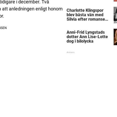
tidigare i december. Två
m att anledningen enligt honom
Charlotte Klingspor
blev bästa vän med
or.
Silvia efter romansen
med kungen
Anni-Frid Lyngstads
dotter Ann Lise-Lotte
dog i bilolycka