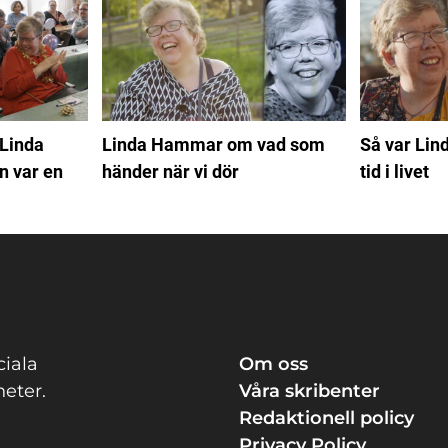
 Linda
Linda Hammar om vad som
Så var Lin
 var en
händer när vi dör
tid i livet
ciala
Om oss
eter.
Våra skribenter
Redaktionell policy
Privacy Policy