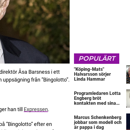
POPULÄRT
"Köping-Mats"
rektör Åsa Barsness i ett
Halvarsson sörjer
Linda Hammar
n uppsägning från ”Bingolotto”.
Programledaren Lotta
Engberg bröt
kontakten med sina
föräldrar
ger han till
Expressen
.
Marcus Schenkenberg
jobbar som modell och
å ”Bingolotto” efter en
är pappa i dag