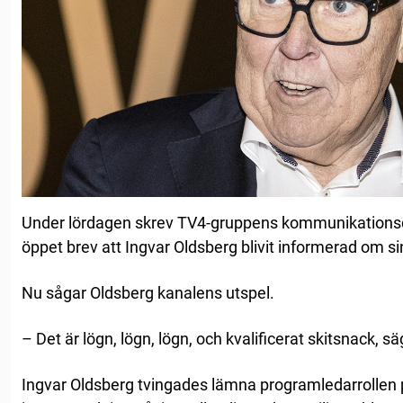
Under lördagen skrev TV4-gruppens kommunikationsdi
öppet brev att Ingvar Oldsberg blivit informerad om si
Nu sågar Oldsberg kanalens utspel.
– Det är lögn, lögn, lögn, och kvalificerat skitsnack, sä
Ingvar Oldsberg tvingades lämna programledarrollen p