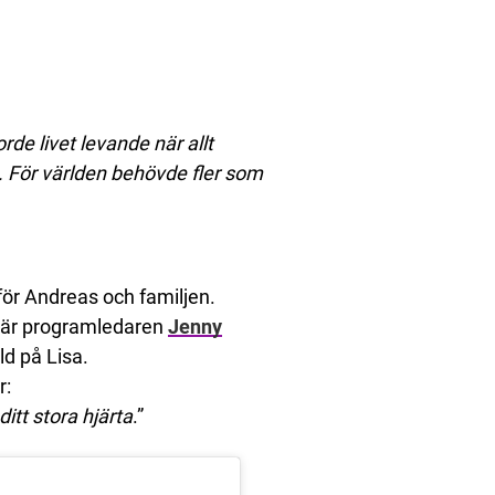
de livet levande när allt
t. För världen behövde fler som
 för Andreas och familjen.
m är programledaren
Jenny
d på Lisa.
r:
tt stora hjärta
.”