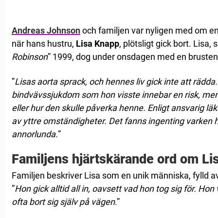
Andreas Johnson
och familjen var nyligen med om en
när hans hustru,
Lisa Knapp
, plötsligt gick bort. Lisa,
Robinson
” 1999, dog under onsdagen med en brusten
”
Lisas aorta sprack, och hennes liv gick inte att räd
bindvävssjukdom som hon visste innebar en risk, me
eller hur den skulle påverka henne. Enligt ansvarig lä
av yttre omständigheter. Det fanns ingenting varken ho
annorlunda.
”
Familjens hjärtskärande ord om Li
Familjen beskriver Lisa som en unik människa, fylld 
”
Hon gick alltid all in, oavsett vad hon tog sig för. Hon 
ofta bort sig själv på vägen
.”