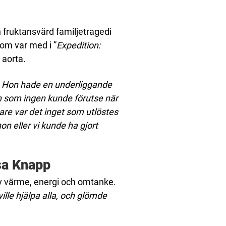
 fruktansvärd familjetragedi
 som var med i ”
Expedition:
 aorta.
da. Hon hade en underliggande
n som ingen kunde förutse när
kare var det inget som utlöstes
n eller vi kunde ha gjort
sa Knapp
av värme, energi och omtanke.
ville hjälpa alla, och glömde