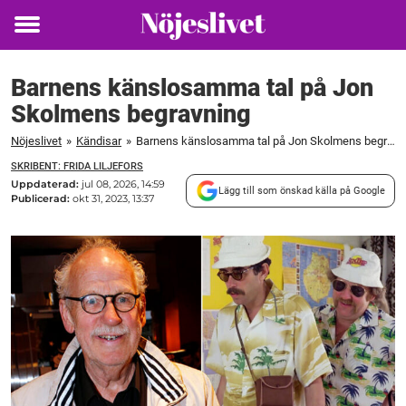
Toggle
menu
Barnens känslosamma tal på Jon
Skolmens begravning
Nöjeslivet
»
Kändisar
»
Barnens känslosamma tal på Jon Skolmens begravning
SKRIBENT: FRIDA LILJEFORS
Uppdaterad:
jul 08, 2026, 14:59
Lägg till som önskad källa på Google
Publicerad:
okt 31, 2023, 13:37