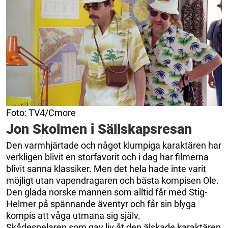
Foto: TV4/Cmore
Jon Skolmen i Sällskapsresan
Den varmhjärtade och något klumpiga karaktären har
verkligen blivit en storfavorit och i dag har filmerna
blivit sanna klassiker. Men det hela hade inte varit
möjligt utan vapendragaren och bästa kompisen Ole.
Den glada norske mannen som alltid får med Stig-
Helmer på spännande äventyr och får sin blyga
kompis att våga utmana sig själv.
Skådespelaren som gav liv åt den älskade karaktären