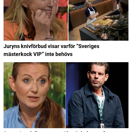
Juryns knivförbud visar varför ”Sveriges
mästerkock VIP” inte behövs