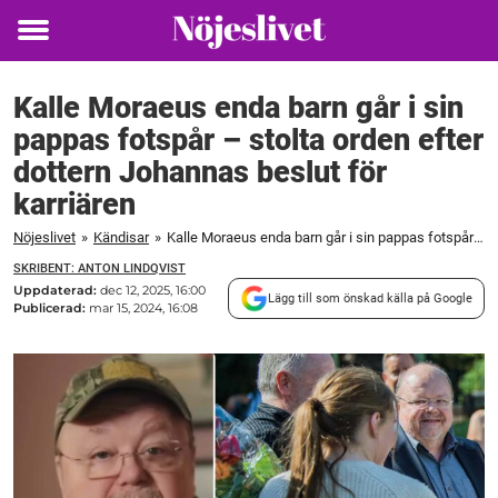
Toggle
menu
Kalle Moraeus enda barn går i sin
pappas fotspår – stolta orden efter
dottern Johannas beslut för
karriären
Nöjeslivet
»
Kändisar
»
Kalle Moraeus enda barn går i sin pappas fotspår – stolta orden efter dottern Johannas beslut för karriären
SKRIBENT: ANTON LINDQVIST
Uppdaterad:
dec 12, 2025, 16:00
Lägg till som önskad källa på Google
Publicerad:
mar 15, 2024, 16:08