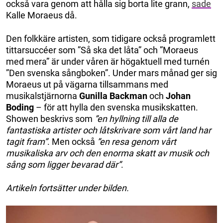
också vara genom att hålla sig borta lite grann,
sade
Kalle Moraeus då.
Den folkkäre artisten, som tidigare också programlett
tittarsuccéer som ”Så ska det låta” och ”Moraeus
med mera” är under våren är högaktuell med turnén
”Den svenska sångboken”. Under mars månad ger sig
Moraeus ut på vägarna tillsammans med
musikalstjärnorna
Gunilla Backman
och
Johan
Boding
– för att hylla den svenska musikskatten.
Showen beskrivs som
”en hyllning till alla de
fantastiska artister och låtskrivare som vårt land har
tagit fram”
. Men också
”en resa genom vårt
musikaliska arv och den enorma skatt av musik och
sång som ligger bevarad där”
.
Artikeln fortsätter under bilden.