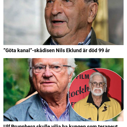
”Göta kanal”-skådisen Nils Eklund är död 99 år
Ulf Brunnberg skulle vilja ha kungen som terapeut