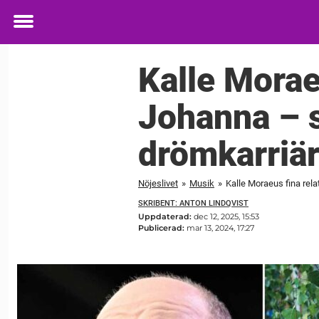
Toggle
menu
Kalle Morae
Johanna – s
drömkarriär
Nöjeslivet
»
Musik
»
Kalle Moraeus fina rela
SKRIBENT: ANTON LINDQVIST
Uppdaterad:
dec 12, 2025, 15:53
Publicerad:
mar 13, 2024, 17:27