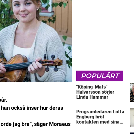
POPULÄRT
"Köping-Mats"
Halvarsson sörjer
Linda Hammar
år.
 han också inser hur deras
Programledaren Lotta
Engberg bröt
kontakten med sina
gjorde jag bra”, säger Moraeus
föräldrar