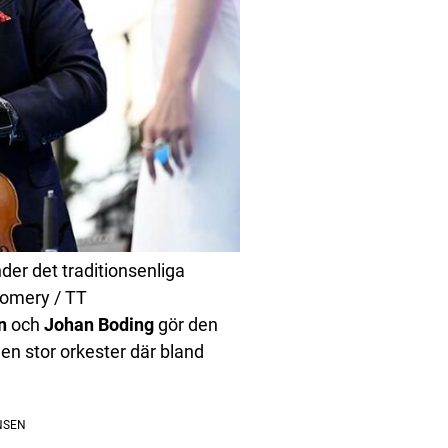
r det traditionsenliga
gomery / TT
n
och
Johan Boding
gör den
n stor orkester där bland