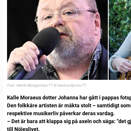
Foto: Henrik Montgomery/TT & Carolina Byrmo/TT
Kalle Moraeus dotter Johanna har gått i pappas fotsp
Den folkkäre artisten är mäkta stolt – samtidigt som
respektive musikerliv påverkar deras vardag.
– Det är bara att klappa sig på axeln och säga: ”det 
till Nöjeslivet.