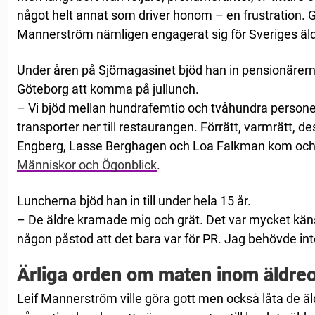
något helt annat som driver honom – en frustration. 
Mannerström nämligen engagerat sig för Sveriges ä
Under åren på Sjömagasinet bjöd han in pensionärern
Göteborg att komma på jullunch.
– Vi bjöd mellan hundrafemtio och tvåhundra personer
transporter ner till restaurangen. Förrätt, varmrätt, 
Engberg, Lasse Berghagen och Loa Falkman kom och sj
Människor och Ögonblick
.
Luncherna bjöd han in till under hela 15 år.
– De äldre kramade mig och grät. Det var mycket käns
någon påstod att det bara var för PR. Jag behövde inte
Ärliga orden om maten inom äldr
Leif Mannerström ville göra gott men också låta de äld