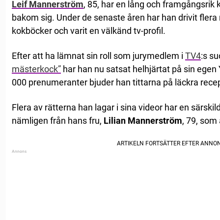
Leif Mannerström
, 85, har en lång och framgångsrik 
bakom sig. Under de senaste åren har han drivit flera re
kokböcker och varit en välkänd tv-profil.
Efter att ha lämnat sin roll som jurymedlem i
TV4
:s s
mästerkock”
har han nu satsat helhjärtat på sin ege
000 prenumeranter bjuder han tittarna på läckra rece
Flera av rätterna han lagar i sina videor har en särsk
nämligen från hans fru,
Lilian Mannerström
, 79, som 