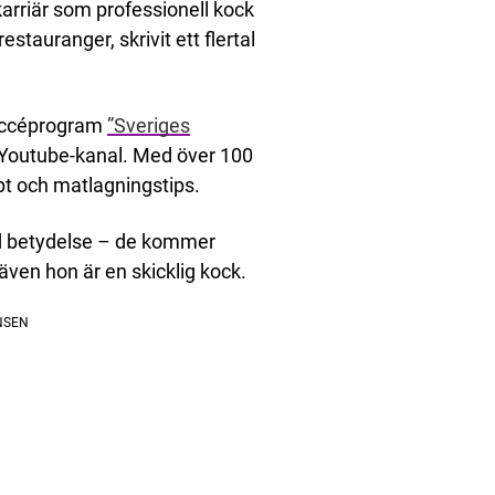
karriär som professionell kock
stauranger, skrivit ett flertal
uccéprogram
”Sveriges
n Youtube-kanal. Med över 100
pt och matlagningstips.
ild betydelse – de kommer
även hon är en skicklig kock.