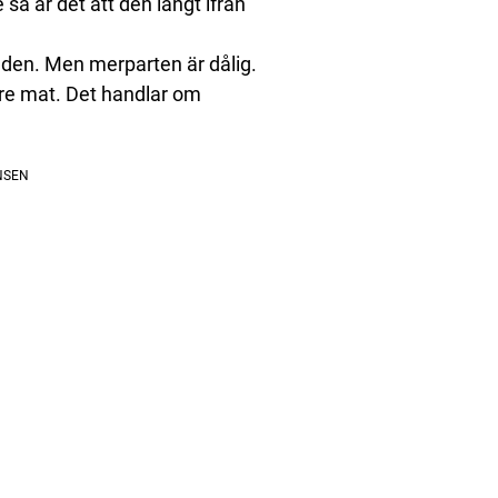
så är det att den långt ifrån
nden. Men merparten är dålig.
ättre mat. Det handlar om