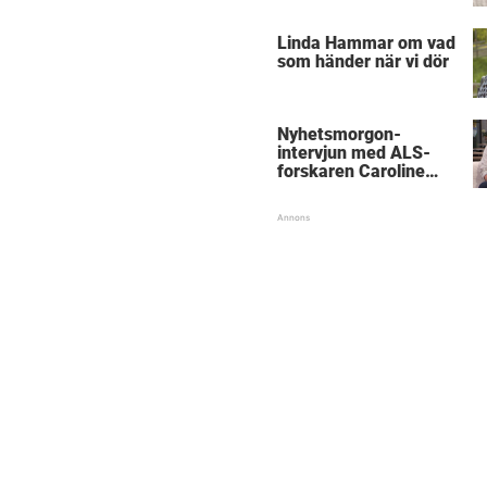
”Obegripligt”
Linda Hammar om vad
som händer när vi dör
Nyhetsmorgon-
intervjun med ALS-
forskaren Caroline
Ingre hyllas