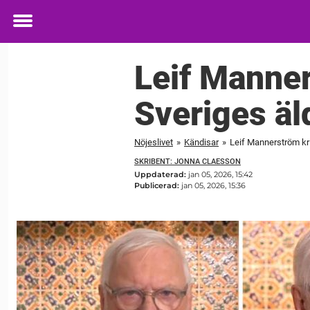
Toggle
menu
Leif Manner
Sveriges ä
Nöjeslivet
»
Kändisar
»
Leif Mannerström kri
SKRIBENT: JONNA CLAESSON
Uppdaterad:
jan 05, 2026, 15:42
Publicerad:
jan 05, 2026, 15:36