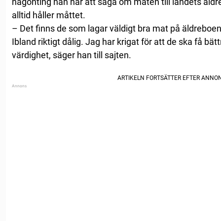
någonting han har att säga om maten till landets äldre 
alltid håller måttet.
– Det finns de som lagar väldigt bra mat på äldreboe
Ibland riktigt dålig. Jag har krigat för att de ska få b
värdighet, säger han till sajten.