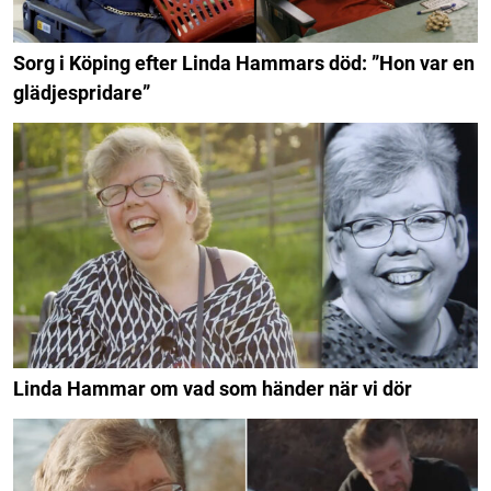
Sorg i Köping efter Linda Hammars död: ”Hon var en
glädjespridare”
Linda Hammar om vad som händer när vi dör