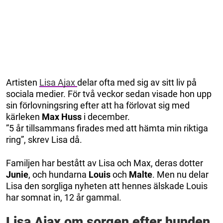
Artisten
Lisa Ajax
delar ofta med sig av sitt liv på
sociala medier. För två veckor sedan visade hon upp
sin förlovningsring efter att ha förlovat sig med
kärleken
Max Huss
i december.
”5 år tillsammans firades med att hämta min riktiga
ring”, skrev Lisa då.
Familjen har bestått av Lisa och Max, deras dotter
Junie
, och hundarna
Louis
och
Malte
. Men nu delar
Lisa den sorgliga nyheten att hennes älskade Louis
har somnat in, 12 år gammal.
Lisa Ajax om sorgen efter hunden