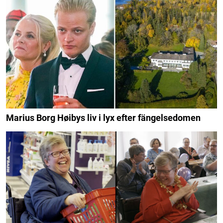
Marius Borg Høibys liv i lyx efter fängelsedomen