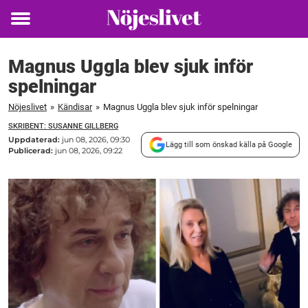
Toggle
menu
Magnus Uggla blev sjuk inför
spelningar
Nöjeslivet
»
Kändisar
»
Magnus Uggla blev sjuk inför spelningar
SKRIBENT: SUSANNE GILLBERG
Uppdaterad:
jun 08, 2026, 09:30
Lägg till som önskad källa på Google
Publicerad:
jun 08, 2026, 09:22