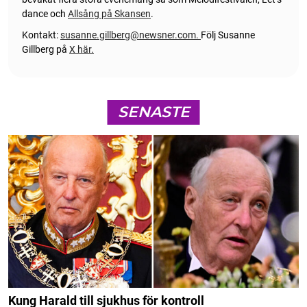
dance och
Allsång på Skansen
.
Kontakt:
susanne.gillberg@newsner.com
.
Följ Susanne
Gillberg på
X här.
SENASTE
Kung Harald till sjukhus för kontroll