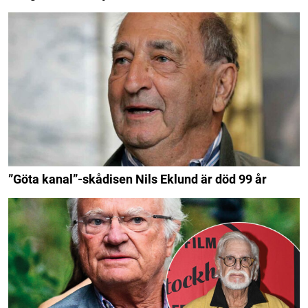
”Göta kanal”-skådisen Nils Eklund är död 99 år