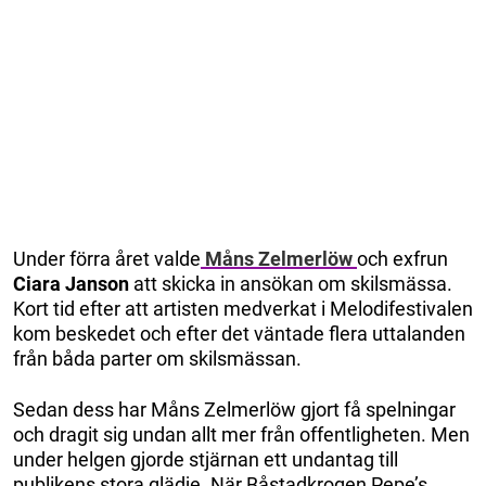
Under förra året valde
Måns Zelmerlöw
och exfrun
Ciara Janson
att skicka in ansökan om skilsmässa.
Kort tid efter att artisten medverkat i Melodifestivalen
kom beskedet och efter det väntade flera uttalanden
från båda parter om skilsmässan.
Sedan dess har Måns Zelmerlöw gjort få spelningar
och dragit sig undan allt mer från offentligheten. Men
under helgen gjorde stjärnan ett undantag till
publikens stora glädje. När Båstadkrogen Pepe’s