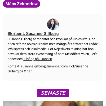
Måns Zelmerlöw
Skribent: Susanne Gillberg
Susanne Gillberg är redaktör och krönikör på Nöjeslivet. Hon
är en erfaren nöjesjournalist med många års erfarenhet i både
kvällspress och lokalmedia. För Nöjeslivets räkning har hon
bevakat flera stora evenemang så som Melodifestivalen, Let’s
dance och
Allsång på Skansen
.
Kontakt:
susanne.gillberg@newsner.com
.
Följ Susanne
Gillberg på
X här.
SENASTE