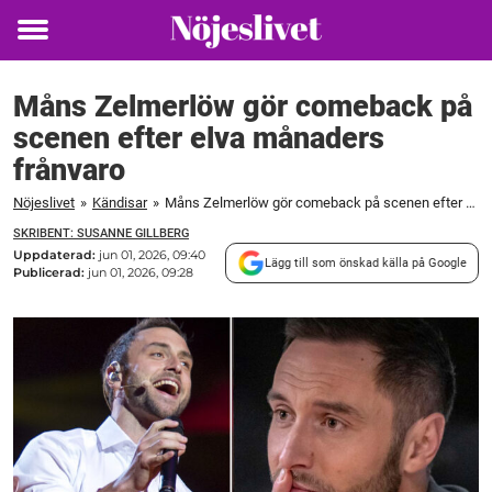
Toggle
menu
Måns Zelmerlöw gör comeback på
scenen efter elva månaders
frånvaro
Nöjeslivet
»
Kändisar
»
Måns Zelmerlöw gör comeback på scenen efter elva månaders frånvaro
SKRIBENT: SUSANNE GILLBERG
Uppdaterad:
jun 01, 2026, 09:40
Lägg till som önskad källa på Google
Publicerad:
jun 01, 2026, 09:28