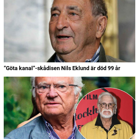
”Göta kanal”-skådisen Nils Eklund är död 99 år