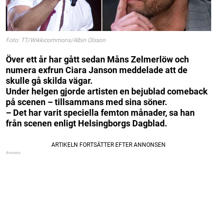
Foto: TT/Wikkicommons/Albin Olsson
Över ett år har gått sedan Måns Zelmerlöw och
numera exfrun Ciara Janson meddelade att de
skulle gå skilda vägar.
Under helgen gjorde artisten en bejublad comeback
på scenen – tillsammans med sina söner.
– Det har varit speciella femton månader, sa han
från scenen enligt Helsingborgs Dagblad.