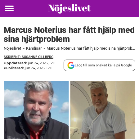
Toggle
menu
Marcus Noterius har fått hjälp med
sina hjärtproblem
Nöjeslivet
»
Kändisar
»
Marcus Noterius har fått hjälp med sina hjärtproblem
SKRIBENT: SUSANNE GILLBERG
Uppdaterad:
jun 24, 2026, 12:11
Lägg till som önskad källa på Google
Publicerad:
jun 24, 2026, 12:11