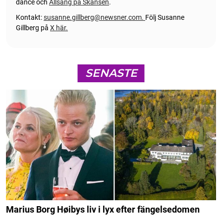
dance och
Allsång på Skansen
.
Kontakt:
susanne.gillberg@newsner.com
.
Följ Susanne
Gillberg på
X här.
SENASTE
Marius Borg Høibys liv i lyx efter fängelsedomen