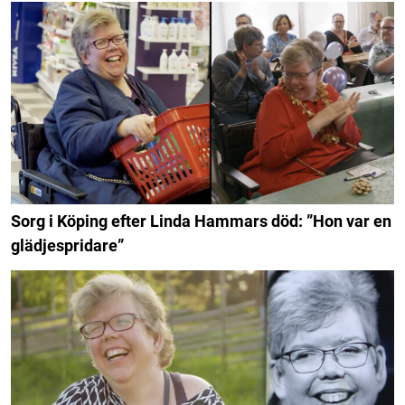
Sorg i Köping efter Linda Hammars död: ”Hon var en
glädjespridare”