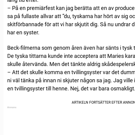
– På en premiärfest kan jag berätta att en av produce
sa på fullaste allvar att ”du, tyskarna har hört av sig o
skitförbannade för att vi har skjutit dig. Så nu undrar 
har en syster.
Beck-filmerna som genom åren även har sänts i tysk tv,
De tyska tittarna kunde inte acceptera att Maries kara
skulle återvända. Men det tänkte aldrig skådespeler
– Att det skulle komma en tvillingsyster var det dumma
ni väl tänka på innan ni skjuter någon sa jag. Jag vill
en tvillingsyster till henne. Nej, det var bara osmakligt