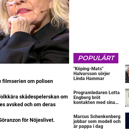
POPULÄRT
"Köping-Mats"
Halvarsson sörjer
Linda Hammar
de filmserien om polisen
Programledaren Lotta
ar folkkära skådespelerskan om
Engberg bröt
kontakten med sina
nnes avsked och om deras
föräldrar
Marcus Schenkenberg
Göranzon för Nöjeslivet.
jobbar som modell och
är pappa i dag