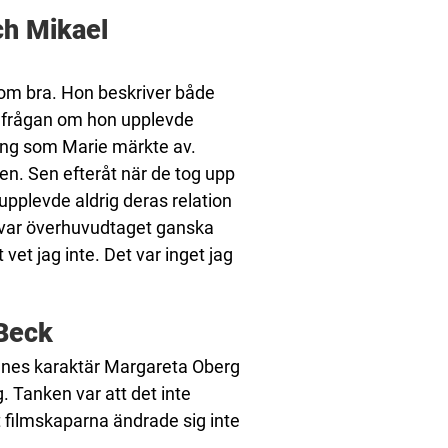
ch Mikael
om bra. Hon beskriver både
er frågan om hon upplevde
ing som Marie märkte av.
lden. Sen efteråt när de tog upp
upplevde aldrig deras relation
t var överhuvudtaget ganska
et jag inte. Det var inget jag
 Beck
nnes karaktär Margareta Oberg
. Tanken var att det inte
tt filmskaparna ändrade sig inte