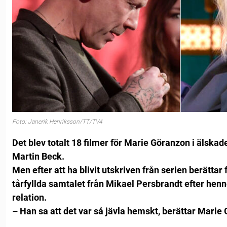
Foto: Janerik Henriksson/TT/TV4
Det blev totalt 18 filmer för Marie Göranzon i älska
Martin Beck.
Men efter att ha blivit utskriven från serien berätt
tårfyllda samtalet från Mikael Persbrandt efter he
relation.
– Han sa att det var så jävla hemskt, berättar Marie 