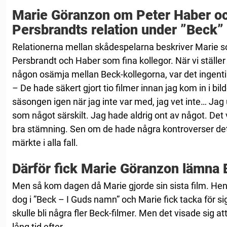
Marie Göranzon om Peter Haber o
Persbrandts relation under ”Beck”
Relationerna mellan skådespelarna beskriver Marie s
Persbrandt och Haber som fina kollegor. När vi ställ
någon osämja mellan Beck-kollegorna, var det ingent
– De hade säkert gjort tio filmer innan jag kom in i bi
säsongen igen när jag inte var med, jag vet inte… Jag 
som något särskilt. Jag hade aldrig ont av något. De
bra stämning. Sen om de hade några kontroverser det v
märkte i alla fall.
Därför fick Marie Göranzon lämna
Men så kom dagen då Marie gjorde sin sista film. He
dog i ”Beck – I Guds namn” och Marie fick tacka för sig
skulle bli några fler Beck-filmer. Men det visade sig a
lång tid efter.