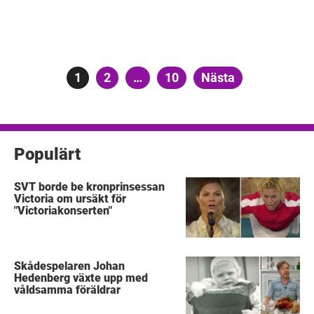
Sidnumrering
Sida
1
Sida
2
…
Sida
10
Nästa
för
inlägg
Populärt
SVT borde be kronprinsessan
Victoria om ursäkt för
"Victoriakonserten"
Skådespelaren Johan
Hedenberg växte upp med
våldsamma föräldrar