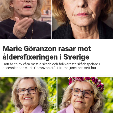
Marie Göranzon rasar mot
åldersfixeringen i Sverige
Hon är en av våra mest älskade och folkkäraste skådespelare.I
decennier har Marie Göranzon stått i rampljuset och sett hur
åldersfixeringen blivit allt värre i landet.– Det betyder ju egentligen
ingenting, det är en siffra, ...