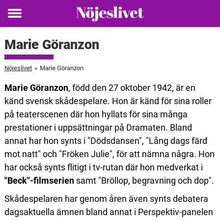
Toggle
menu
Marie Göranzon
Nöjeslivet
»
Marie Göranzon
Marie Göranzon
, född den 27 oktober 1942, är en
känd svensk skådespelare. Hon är känd för sina roller
på teaterscenen där hon hyllats för sina många
prestationer i uppsättningar på Dramaten. Bland
annat har hon synts i "Dödsdansen", "Lång dags färd
mot natt" och "Fröken Julie", för att nämna några. Hon
har också synts flitigt i tv-rutan där hon medverkat i
"Beck"-filmserien
samt "Bröllop, begravning och dop".
Skådespelaren har genom åren även synts debatera
dagsaktuella ämnen bland annat i Perspektiv-panelen