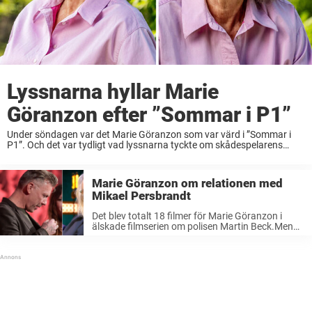
Lyssnarna hyllar Marie
Göranzon efter ”Sommar i P1”
Under söndagen var det Marie Göranzon som var värd i ”Sommar i
P1”. Och det var tydligt vad lyssnarna tyckte om skådespelarens
insats. ”Klok och stark kvinna med egna åsikter och perspektiv,
fantastisk sommarprat”, skriver ...
Marie Göranzon om relationen med
Mikael Persbrandt
Det blev totalt 18 filmer för Marie Göranzon i
älskade filmserien om polisen Martin Beck.Men
efter att ha blivit utskriven från serien berättar
folkkära skådespelerskan om tårfyllda samtalet
från Mikael Persbrandt efter hennes avsked och
...