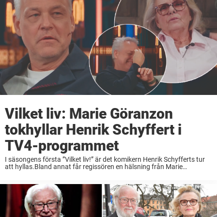
Vilket liv: Marie Göranzon
tokhyllar Henrik Schyffert i
TV4-programmet
I säsongens första ”Vilket liv!” är det komikern Henrik Schyfferts tur
att hyllas.Bland annat får regissören en hälsning från Marie
Göranzon.– Jag tycker du är skitsnygg, säger skådespelaren i
programmet. Henrik Schyffert, 58, har en ...