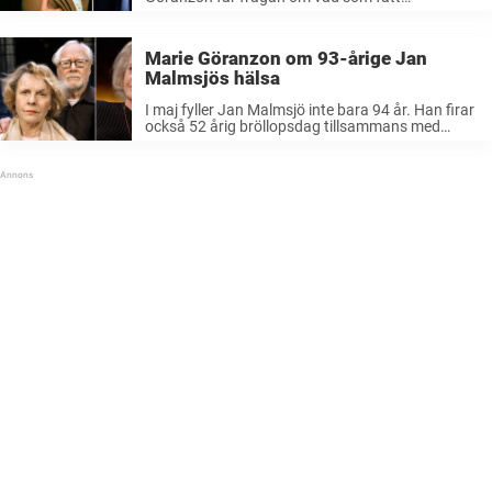
äktenskapet med Jan Malmsjö att hålla i alla år,
finns det ett viktigt knep.– Det är viktigt att ...
Marie Göranzon om 93-årige Jan
Malmsjös hälsa
I maj fyller Jan Malmsjö inte bara 94 år. Han firar
också 52 årig bröllopsdag tillsammans med
Marie Göranzon under 2026.Nu berättar
skådespelerskan om tillvaron med maken och
hans hälsa.– Han mår bra, är pigg, ...