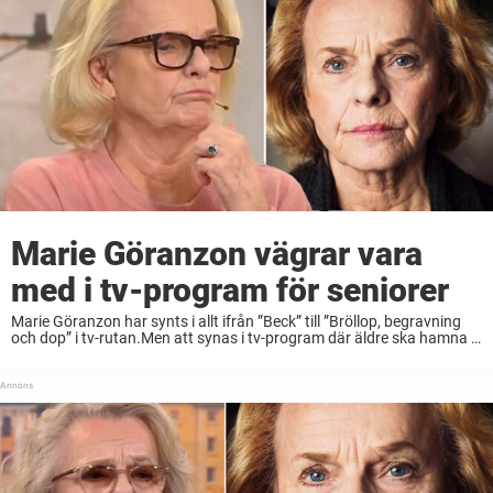
Marie Göranzon vägrar vara
med i tv-program för seniorer
Marie Göranzon har synts i allt ifrån ”Beck” till ”Bröllop, begravning
och dop” i tv-rutan.Men att synas i tv-program där äldre ska hamna i
fokus – det kommer aldrig ske.– Vi är bara människor där ...