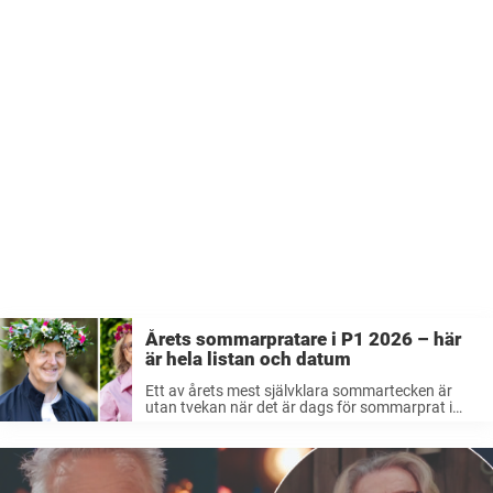
Årets sommarpratare i P1 2026 – här
är hela listan och datum
Ett av årets mest självklara sommartecken är
utan tvekan när det är dags för sommarprat i
P1.Nu släpps samtliga stjärnor och alla
datum.Här är allt du behöver ha koll på inför
sommarens lyssningar. När sänds ...