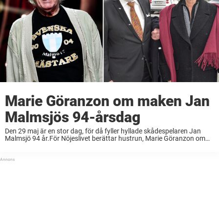
Marie Göranzon om maken Jan
Malmsjös 94-årsdag
Den 29 maj är en stor dag, för då fyller hyllade skådespelaren Jan
Malmsjö 94 år.För Nöjeslivet berättar hustrun, Marie Göranzon om
hur dagen ska firas.– Tanterna där på boendet ordnar med firande,
så det ...