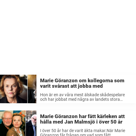
Marie Göranzon om kollegorna som
varit svårast att jobba med
Hon är en av våra mest älskade skådespelare
och har jobbat med några av landets stora
stjärnor.Efter flera decennier i rampljuset har
Marie Göranzon sett det mesta, men det finns
några kollegor som varit svåra ...
Marie Göranzon har fått kärleken att
hålla med Jan Malmsjö i över 50 år
I över 50 år har de varit äkta makar.När Marie
Göranzon får frågan om vad som fått