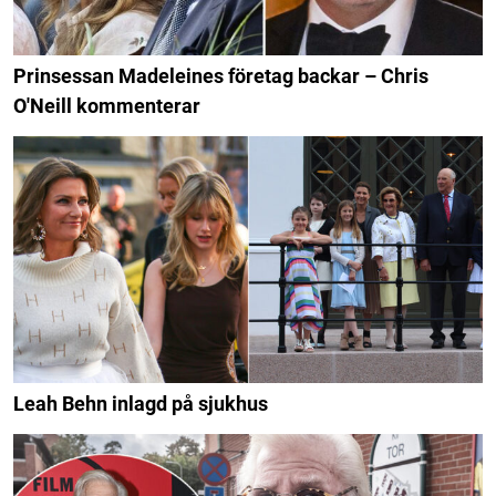
Prinsessan Madeleines företag backar – Chris
O'Neill kommenterar
Leah Behn inlagd på sjukhus