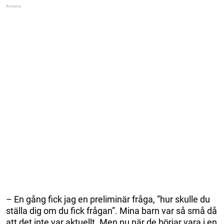
– En gång fick jag en preliminär fråga, ”hur skulle du
ställa dig om du fick frågan”. Mina barn var så små då
att det inte var aktuellt. Men nu när de börjar vara i en