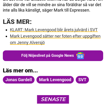
ålder där de vill se mindre av sina föräldrar så var det
inte alls lika känsligt, säger Mark till Expressen.
LÄS MER:
KLART: Mark Levengood blir årets julvärd i SVT
Mark Levengood sätter ner foten efter uppgiften
om Jenny Alversjö
Följ Nöjeslivet på Google News
Läs mer om...
Jonas Gardell
Mark Levengood
SVT
SENASTE