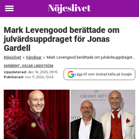
Toggle
menu
Mark Levengood berättade om
julvärdsuppdraget för Jonas
Gardell
Nöjeslivet
»
Kändisar
»
Mark Levengood berättade om julvärdsuppdraget för Jonas Gardell
SKRIBENT: OSCAR LINDSTRÖM
Uppdaterad:
dec 16, 2025, 09:15
Lägg till som önskad källa på Google
Publicerad:
nov 11, 2024, 13:43