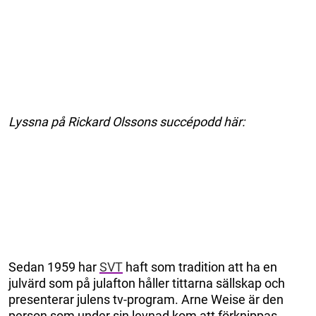
Lyssna på Rickard Olssons succépodd här:
Sedan 1959 har
SVT
haft som tradition att ha en
julvärd som på julafton håller tittarna sällskap och
presenterar julens tv-program. Arne Weise är den
person som under sin levnad kom att förknippas