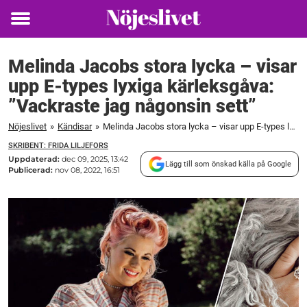
Toggle
menu
Melinda Jacobs stora lycka – visar
upp E-types lyxiga kärleksgåva:
”Vackraste jag någonsin sett”
Nöjeslivet
»
Kändisar
»
Melinda Jacobs stora lycka – visar upp E-types lyxiga kärleksgåva: "Vackraste jag någonsin sett"
SKRIBENT: FRIDA LILJEFORS
Uppdaterad:
dec 09, 2025, 13:42
Lägg till som önskad källa på Google
Publicerad:
nov 08, 2022, 16:51