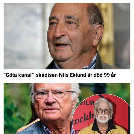
”Göta kanal”-skådisen Nils Eklund är död 99 år