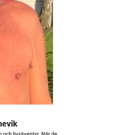
nevik
n och livsäventyr. När de