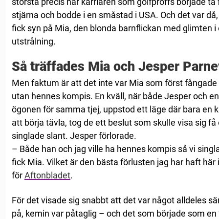
största precis när karriären som golfproffs började ta 
stjärna och bodde i en småstad i USA. Och det var då
fick syn på Mia, den blonda barnflickan med glimten i 
utstrålning.
Så träffades Mia och Jesper Parne
Men faktum är att det inte var Mia som först fånga
utan hennes kompis. En kväll, när både Jesper och en 
ögonen för samma tjej, uppstod ett läge där bara en ku
att börja tävla, tog de ett beslut som skulle visa sig
singlade slant. Jesper förlorade.
– Både han och jag ville ha hennes kompis så vi singl
fick Mia. Vilket är den bästa förlusten jag har haft här 
för
Aftonbladet
.
För det visade sig snabbt att det var något alldeles s
på, kemin var påtaglig – och det som började som en ”fö