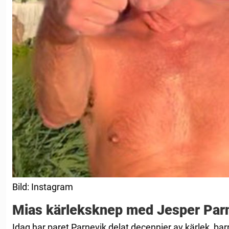
Bild: Instagram
Mias kärleksknep med Jesper Par
Idag har paret Parnevik delat decennier av kärlek, bar