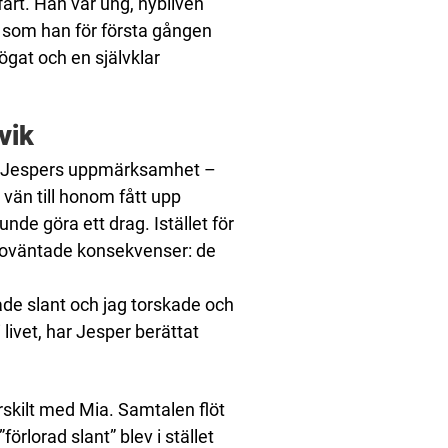
fart. Han var ung, nybliven
, som han för första gången
ögat och en självklar
vik
de Jespers uppmärksamhet –
vän till honom fått upp
nde göra ett drag. Istället för
 få oväntade konsekvenser: de
ade slant och jag torskade och
i livet, har Jesper berättat
ärskilt med Mia. Samtalen flöt
rlorad slant” blev i stället