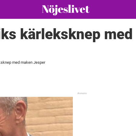
iks kärleksknep me
eksknep med maken Jesper