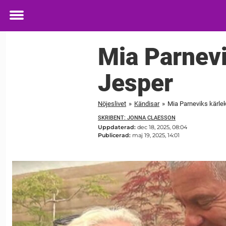
Toggle
menu
Mia Parnev
Jesper
Nöjeslivet
»
Kändisar
»
Mia Parneviks kärl
SKRIBENT: JONNA CLAESSON
Uppdaterad:
dec 18, 2025, 08:04
Publicerad:
maj 19, 2025, 14:01