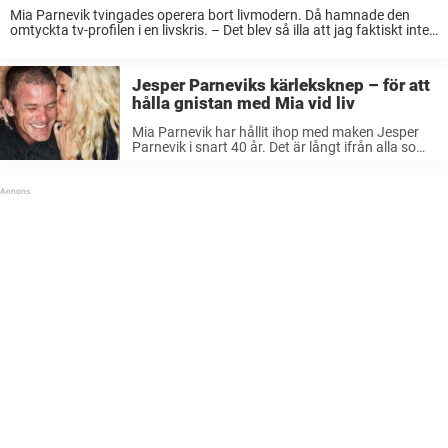
Mia Parnevik tvingades operera bort livmodern. Då hamnade den
omtyckta tv-profilen i en livskris. – Det blev så illa att jag faktiskt inte
visst om jag tyckte att mina barn mådde bättre utan mig, säger ...
Jesper Parneviks kärleksknep – för att
hålla gnistan med Mia vid liv
Mia Parnevik har hållit ihop med maken Jesper
Parnevik i snart 40 år. Det är långt ifrån alla som
lyckas få sina relationer att hålla såpass länge.
Men paret har några små knep för att ...