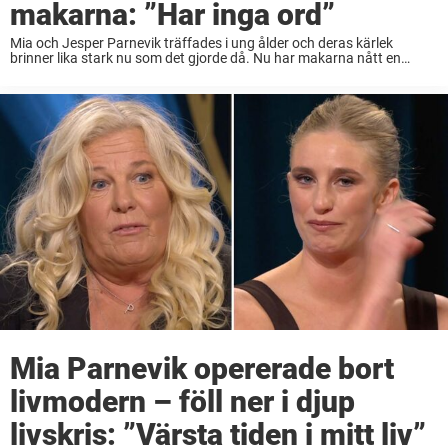
makarna: ”Har inga ord”
Mia och Jesper Parnevik träffades i ung ålder och deras kärlek
brinner lika stark nu som det gjorde då. Nu har makarna nått en
enorm milstolpe ihop – de firar nämligen 30 år som gifta. ...
Mia Parnevik opererade bort
livmodern – föll ner i djup
livskris: ”Värsta tiden i mitt liv”