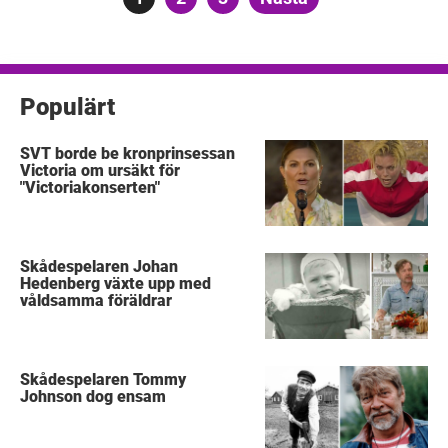
för
inlägg
Populärt
SVT borde be kronprinsessan
Victoria om ursäkt för
"Victoriakonserten"
Skådespelaren Johan
Hedenberg växte upp med
våldsamma föräldrar
Skådespelaren Tommy
Johnson dog ensam