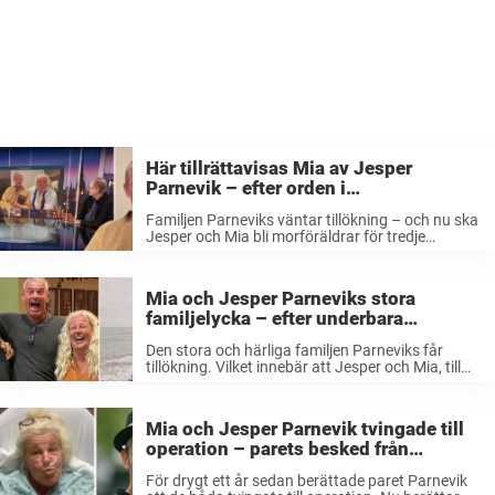
Här tillrättavisas Mia av Jesper
Parnevik – efter orden i
direktsändning: ”Så får man inte säga”
Familjen Parneviks väntar tillökning – och nu ska
Jesper och Mia bli morföräldrar för tredje
gången. I veckan gästade paret TV4:s ”Efter fem”
för att prata om den stora lyckan. Men ett
uttalande fick Jesper ...
Mia och Jesper Parneviks stora
familjelycka – efter underbara
bebisbeskedet: ”Ju fler desto bättre”
Den stora och härliga familjen Parneviks får
tillökning. Vilket innebär att Jesper och Mia, till
deras stora förtjusning, blir morföräldrar för
tredje gången. Nu delar de med sig av den stora
glädjen i sociala medier. ...
Mia och Jesper Parnevik tvingade till
operation – parets besked från
sjukbädden: ”Tyvärr…”
För drygt ett år sedan berättade paret Parnevik