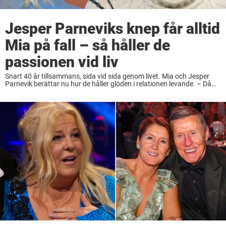
Jesper Parneviks knep får alltid
Mia på fall – så håller de
passionen vid liv
Snart 40 år tillsammans, sida vid sida genom livet. Mia och Jesper
Parnevik berättar nu hur de håller glöden i relationen levande. – Då
pirrar det som fasen, säger Mia i TV4. Paret Parnevik tog ...