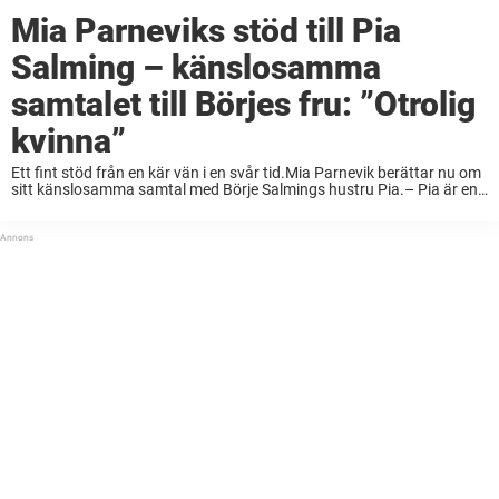
Mia Parneviks stöd till Pia
Salming – känslosamma
samtalet till Börjes fru: ”Otrolig
kvinna”
Ett fint stöd från en kär vän i en svår tid.Mia Parnevik berättar nu om
sitt känslosamma samtal med Börje Salmings hustru Pia.– Pia är en
otrolig kvinna, skriver Parnevik. Den 24 november 2022 somnade ...