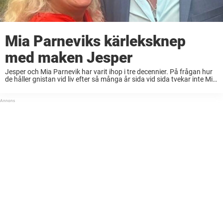
Mia Parneviks kärleksknep
med maken Jesper
Jesper och Mia Parnevik har varit ihop i tre decennier. På frågan hur
de håller gnistan vid liv efter så många år sida vid sida tvekar inte Mia
att säga som det är. Ibland är ...