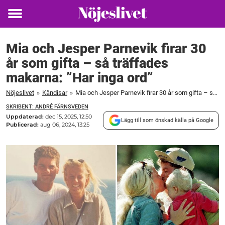
Toggle
menu
Mia och Jesper Parnevik firar 30
år som gifta – så träffades
makarna: ”Har inga ord”
Nöjeslivet
»
Kändisar
»
Mia och Jesper Parnevik firar 30 år som gifta – så träffades makarna: ”Har inga ord”
SKRIBENT: ANDRÉ FÄRNSVEDEN
Uppdaterad:
dec 15, 2025, 12:50
Lägg till som önskad källa på Google
Publicerad:
aug 06, 2024, 13:25