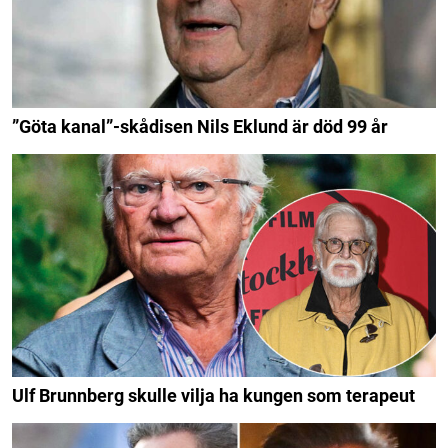
”Göta kanal”-skådisen Nils Eklund är död 99 år
Ulf Brunnberg skulle vilja ha kungen som terapeut