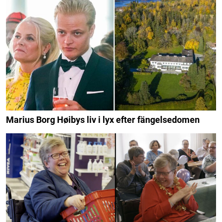
Marius Borg Høibys liv i lyx efter fängelsedomen