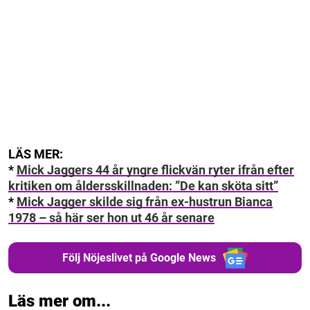
LÄS MER:
*
Mick Jaggers 44 år yngre flickvän ryter ifrån efter
kritiken om åldersskillnaden: ”De kan sköta sitt”
*
Mick Jagger skilde sig från ex-hustrun Bianca
1978 – så här ser hon ut 46 år senare
Följ Nöjeslivet på Google News
Läs mer om...