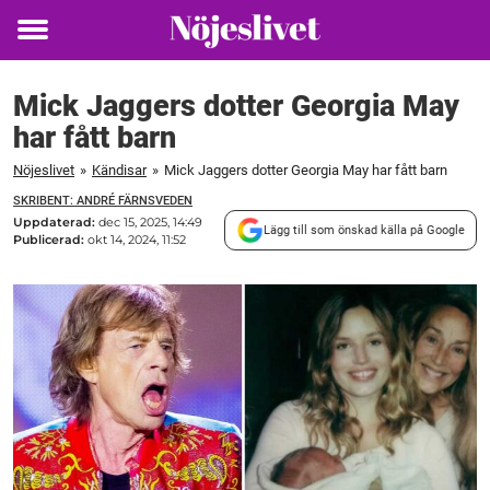
Toggle
menu
Mick Jaggers dotter Georgia May
har fått barn
Nöjeslivet
»
Kändisar
»
Mick Jaggers dotter Georgia May har fått barn
SKRIBENT: ANDRÉ FÄRNSVEDEN
Uppdaterad:
dec 15, 2025, 14:49
Lägg till som önskad källa på Google
Publicerad:
okt 14, 2024, 11:52