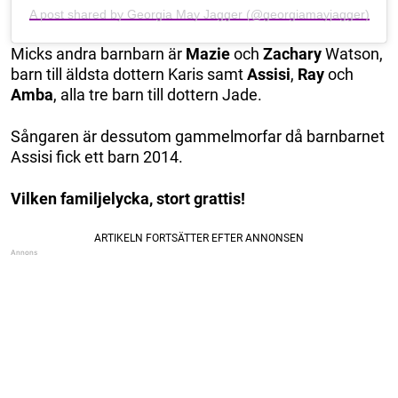
A post shared by Georgia May Jagger (@georgiamayjagger)
Micks andra barnbarn är
Mazie
och
Zachary
Watson,
barn till äldsta dottern Karis samt
Assisi
,
Ray
och
Amba
, alla tre barn till dottern Jade.
Sångaren är dessutom gammelmorfar då barnbarnet
Assisi fick ett barn 2014.
Vilken familjelycka, stort grattis!