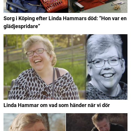
Sorg i Köping efter Linda Hammars död: ”Hon var en
glädjespridare”
Linda Hammar om vad som händer när vi dör