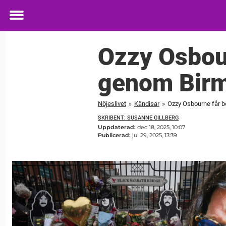
Toggle
menu
Ozzy Osbou
genom Bir
Nöjeslivet
»
Kändisar
»
Ozzy Osbourne får 
SKRIBENT: SUSANNE GILLBERG
Uppdaterad:
dec 18, 2025, 10:07
Publicerad:
jul 29, 2025, 13:39