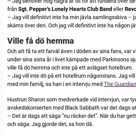
– Jag behöver nog några år till för att fundera över de
från
Sgt. Pepper’s Lonely Hearts Club Band
eller
Revo
– Jag vill definitivt inte ha min jävla samlingsskiva – j
skäms över den. Och jag vill definitivt inte ha någon jä
Ville få dö hemma
Och att få ta ett farväl även i döden av sina fans, var 
under sina sista år i livet kämpade med Parkinsons s
ville få dö hemma och inte på ett avlägset hotellrum.
– Jag vill inte dö på ett hotellrum någonstans. Jag vill t
med min familj, sa han i en intervju med
The Guardia
Hustrun Sharon som medverkade vid intervjun, var t
avskedskonserten med Black Sabbath var det dags att
– Det är dags att säga ”nu räcker det”. När du har gett a
och säga: Jag gjorde det, sa hon då.