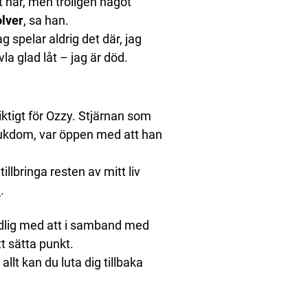
t här, men troligen något
lver
, sa han.
ag spelar aldrig det där, jag
vla glad låt – jag är död.
viktigt för Ozzy. Stjärnan som
jukdom, var öppen med att han
illbringa resten av mitt liv
n
.
ydlig med att i samband med
 sätta punkt.
llt kan du luta dig tillbaka