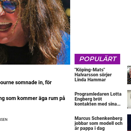
POPULÄRT
"Köping-Mats"
Halvarsson sörjer
Linda Hammar
bourne somnade in, för
Programledaren Lotta
ing som kommer äga rum på
Engberg bröt
kontakten med sina
föräldrar
Marcus Schenkenberg
jobbar som modell och
är pappa i dag