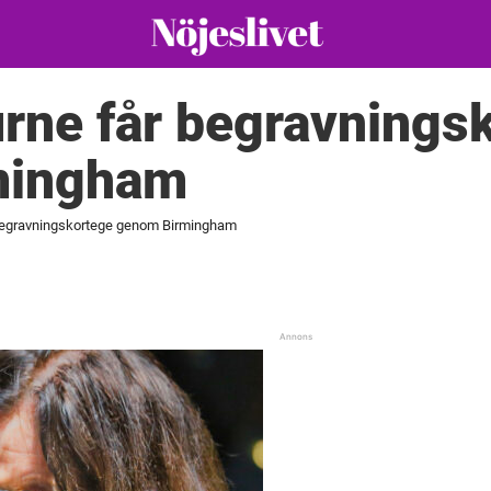
rne får begravnings
mingham
begravningskortege genom Birmingham