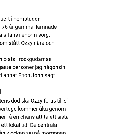
onsert i hemstaden
li. 76 år gammal lämnade
als fans i enorm sorg.
som stått Ozzy nära och
 plats i rockgudarnas
gaste personer jag någonsin
 annat Elton John sagt.
g
ens död ska Ozzy föras till sin
n kortege kommer åka genom
få en chans att ta ett sista
tt lokal tid. De centrala
rån klockan sju på morgonen.