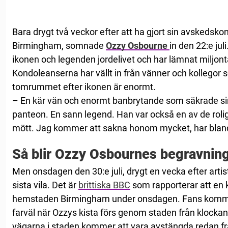
Bara drygt två veckor efter att ha gjort sin avskedsk
Birmingham, somnade
Ozzy Osbourne
in den 22:e ju
ikonen och legenden jordelivet och har lämnat miljont
Kondoleanserna har vällt in från vänner och kollegor 
tomrummet efter ikonen är enormt.
– En kär vän och enormt banbrytande som säkrade sin
panteon. En sann legend. Han var också en av de roli
mött. Jag kommer att sakna honom mycket, har bland
Så blir Ozzy Osbournes begravnin
Men onsdagen den 30:e juli, drygt en vecka efter artist
sista vila. Det är
brittiska BBC
som rapporterar att e
hemstaden Birmingham under onsdagen. Fans kommer 
farväl när Ozzys kista förs genom staden från klockan e
vägarna i staden kommer att vara avstängda redan f