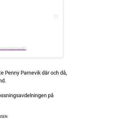
ennyyparnevik)
te Penny Parnevik där och då,
nd.
rlossningsavdelningen på