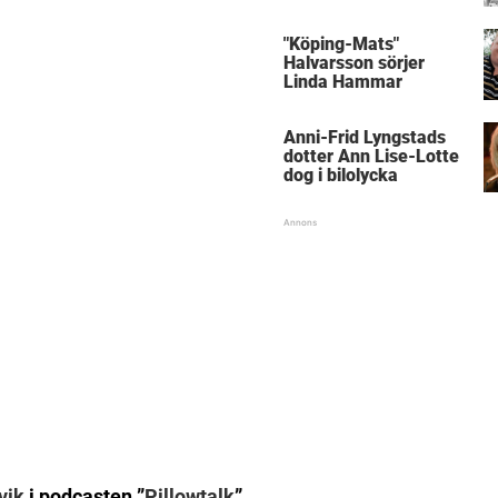
med kungen
"Köping-Mats"
Halvarsson sörjer
Linda Hammar
Anni-Frid Lyngstads
dotter Ann Lise-Lotte
dog i bilolycka
vik
i podcasten ”
Pillowtalk
”.