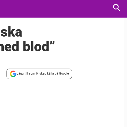
iska
med blod”
Lägg till som önskad källa på Google