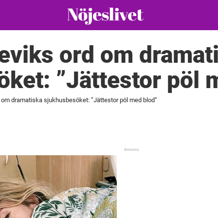
eviks ord om dramat
ket: ”Jättestor pöl 
 om dramatiska sjukhusbesöket: ”Jättestor pöl med blod”