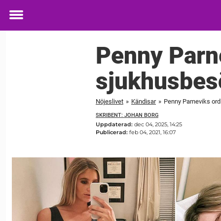
Toggle
menu
Penny Parn
sjukhusbesö
Nöjeslivet
»
Kändisar
»
Penny Parneviks ord
SKRIBENT: JOHAN BORG
Uppdaterad:
dec 04, 2025, 14:25
Publicerad:
feb 04, 2021, 16:07