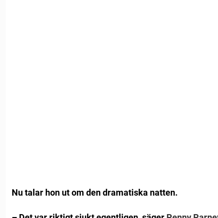
Nu talar hon ut om den dramatiska natten.
– Det var riktigt sjukt egentligen, säger
Penny Parne