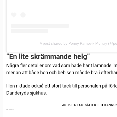
A post shared by Penny Parnevik Murray (@p
”En lite skrämmande helg”
Några fler detaljer om vad som hade hänt lämnade in
mer än att både hon och bebisen mådde bra i efterha
Hon riktade också ett stort tack till personalen på fö
Danderyds sjukhus.