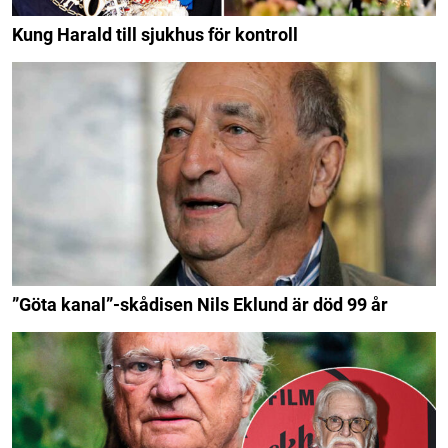
Kung Harald till sjukhus för kontroll
”Göta kanal”-skådisen Nils Eklund är död 99 år