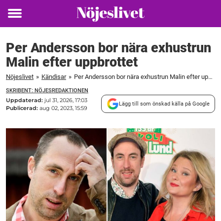
Toggle
menu
Per Andersson bor nära exhustrun
Malin efter uppbrottet
Nöjeslivet
»
Kändisar
»
Per Andersson bor nära exhustrun Malin efter uppbrottet
SKRIBENT: NÖJESREDAKTIONEN
Uppdaterad:
jul 31, 2026, 17:03
Lägg till som önskad källa på Google
Publicerad:
aug 02, 2023, 15:59