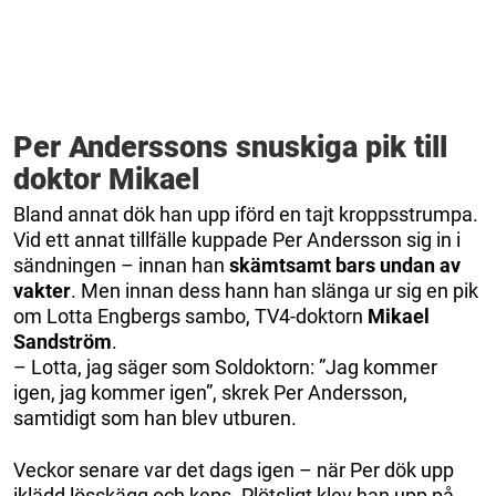
Per Anderssons snuskiga pik till
doktor Mikael
Bland annat dök han upp iförd en tajt kroppsstrumpa.
Vid ett annat tillfälle kuppade Per Andersson sig in i
sändningen – innan han
skämtsamt bars undan av
vakter
. Men innan dess hann han slänga ur sig en pik
om Lotta Engbergs sambo, TV4-doktorn
Mikael
Sandström
.
– Lotta, jag säger som Soldoktorn: ”Jag kommer
igen, jag kommer igen”, skrek Per Andersson,
samtidigt som han blev utburen.
Veckor senare var det dags igen – när Per dök upp
iklädd lösskägg och keps. Plötsligt klev han upp på