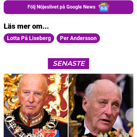
Följ Nöjeslivet på Google News
Läs mer om...
Lotta På Liseberg
Per Andersson
SENASTE