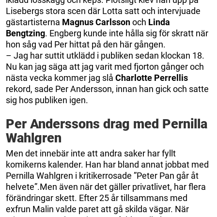
Lisebergs stora scen där Lotta satt och intervjuade
gästartisterna
Magnus Carlsson
och
Linda
Bengtzing
. Engberg kunde inte hålla sig för skratt när
hon såg vad Per hittat på den här gången.
– Jag har suttit utklädd i publiken sedan klockan 18.
Nu kan jag säga att jag varit med fjorton gånger och
nästa vecka kommer jag slå
Charlotte Perrellis
rekord, sade Per Andersson, innan han gick och satte
sig hos publiken igen.
Per Anderssons drag med Pernilla
Wahlgren
Men det innebär inte att andra saker har fyllt
komikerns kalender. Han har bland annat jobbat med
Pernilla Wahlgren i kritikerrosade ”Peter Pan går åt
helvete”.Men även när det gäller privatlivet, har flera
förändringar skett. Efter 25 år tillsammans med
exfrun Malin valde paret att gå skilda vägar. När