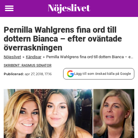
Toggle
menu
Pernilla Wahlgrens fina ord till
dottern Bianca – efter oväntade
överraskningen
Nöjeslivet
»
Kändisar
»
Pernilla Wahlgrens fina ord till dottern Bianca – efter oväntade överraskningen
SKRIBENT: RASMUS SENATOR
Publicerad:
apr 27, 2018, 17:16
Lägg till som önskad källa på Google