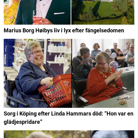
Marius Borg Høibys liv i lyx efter fängelsedomen
Sorg i Köping efter Linda Hammars död: ”Hon var en
glädjespridare”