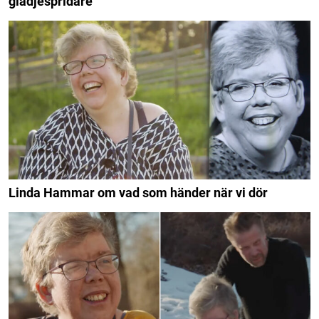
glädjespridare”
Linda Hammar om vad som händer när vi dör