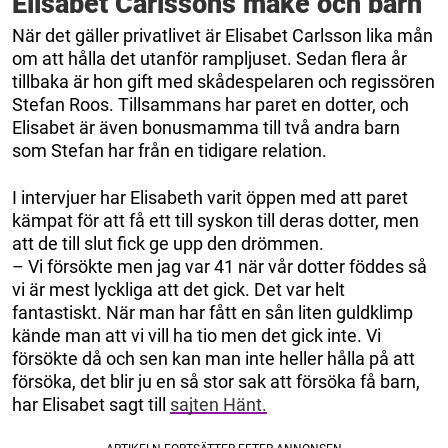
Elisabet Carlssons make och barn
När det gäller privatlivet är Elisabet Carlsson lika mån
om att hålla det utanför rampljuset. Sedan flera år
tillbaka är hon gift med skådespelaren och regissören
Stefan Roos. Tillsammans har paret en dotter, och
Elisabet är även bonusmamma till två andra barn
som Stefan har från en tidigare relation.
I intervjuer har Elisabeth varit öppen med att paret
kämpat för att få ett till syskon till deras dotter, men
att de till slut fick ge upp den drömmen.
– Vi försökte men jag var 41 när vår dotter föddes så
vi är mest lyckliga att det gick. Det var helt
fantastiskt. När man har fått en sån liten guldklimp
kände man att vi vill ha tio men det gick inte. Vi
försökte då och sen kan man inte heller hålla på att
försöka, det blir ju en så stor sak att försöka få barn,
har Elisabet sagt till
sajten Hänt.