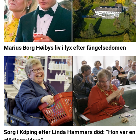
Marius Borg Høibys liv i lyx efter fängelsedomen
Sorg i Köping efter Linda Hammars död: ”Hon var en