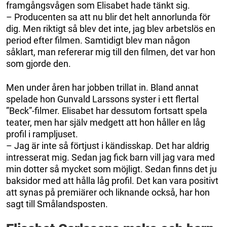
framgångsvågen som Elisabet hade tänkt sig.
– Producenten sa att nu blir det helt annorlunda för
dig. Men riktigt så blev det inte, jag blev arbetslös en
period efter filmen. Samtidigt blev man någon
såklart, man refererar mig till den filmen, det var hon
som gjorde den.
Men under åren har jobben trillat in. Bland annat
spelade hon Gunvald Larssons syster i ett flertal
”Beck”-filmer. Elisabet har dessutom fortsatt spela
teater, men har själv medgett att hon håller en låg
profil i rampljuset.
– Jag är inte så förtjust i kändisskap. Det har aldrig
intresserat mig. Sedan jag fick barn vill jag vara med
min dotter så mycket som möjligt. Sedan finns det ju
baksidor med att hålla låg profil. Det kan vara positivt
att synas på premiärer och liknande också, har hon
sagt till Smålandsposten.