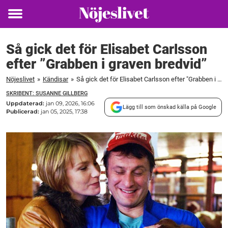
Toggle
menu
Så gick det för Elisabet Carlsson
efter ”Grabben i graven bredvid”
Nöjeslivet
»
Kändisar
»
Så gick det för Elisabet Carlsson efter "Grabben i graven bredvid"
SKRIBENT: SUSANNE GILLBERG
Uppdaterad:
jan 09, 2026, 16:06
Lägg till som önskad källa på Google
Publicerad:
jan 05, 2025, 17:38