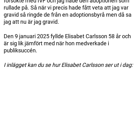
försökte med IVF och jag hade den adoptionen som
rullade på. Så när vi precis hade fått veta att jag var
gravid så ringde de från en adoptionsbyrå men då sa
jag att nu är jag gravid.
Den 9 januari 2025 fyllde Elisabet Carlsson 58 år och
är sig lik jämfört med när hon medverkade i
publiksuccén.
I inlägget kan du se hur Elisabet Carlsson ser ut i dag: