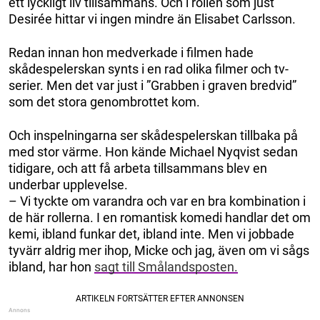
ett lyckligt liv tillsammans. Och i rollen som just
Desirée hittar vi ingen mindre än Elisabet Carlsson.
Redan innan hon medverkade i filmen hade
skådespelerskan synts i en rad olika filmer och tv-
serier. Men det var just i ”Grabben i graven bredvid”
som det stora genombrottet kom.
Och inspelningarna ser skådespelerskan tillbaka på
med stor värme. Hon kände Michael Nyqvist sedan
tidigare, och att få arbeta tillsammans blev en
underbar upplevelse.
– Vi tyckte om varandra och var en bra kombination i
de här rollerna. I en romantisk komedi handlar det om
kemi, ibland funkar det, ibland inte. Men vi jobbade
tyvärr aldrig mer ihop, Micke och jag, även om vi sågs
ibland, har hon
sagt till Smålandsposten.