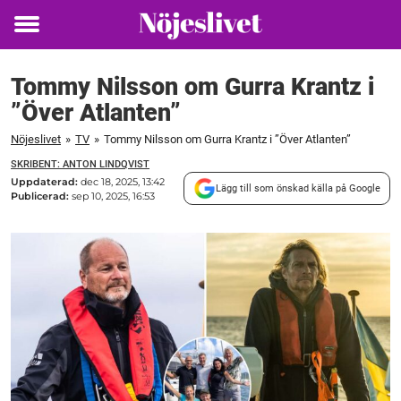
Toggle
menu
Tommy Nilsson om Gurra Krantz i
”Över Atlanten”
Nöjeslivet
»
TV
»
Tommy Nilsson om Gurra Krantz i ”Över Atlanten”
SKRIBENT: ANTON LINDQVIST
Uppdaterad:
dec 18, 2025, 13:42
Lägg till som önskad källa på Google
Publicerad:
sep 10, 2025, 16:53