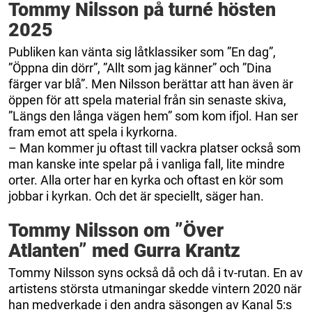
Tommy Nilsson på turné hösten
2025
Publiken kan vänta sig låtklassiker som ”En dag”,
”Öppna din dörr”, ”Allt som jag känner” och ”Dina
färger var blå”. Men Nilsson berättar att han även är
öppen för att spela material från sin senaste skiva,
”Längs den långa vägen hem” som kom ifjol. Han ser
fram emot att spela i kyrkorna.
– Man kommer ju oftast till vackra platser också som
man kanske inte spelar på i vanliga fall, lite mindre
orter. Alla orter har en kyrka och oftast en kör som
jobbar i kyrkan. Och det är speciellt, säger han.
Tommy Nilsson om ”Över
Atlanten” med Gurra Krantz
Tommy Nilsson syns också då och då i tv-rutan. En av
artistens största utmaningar skedde vintern 2020 när
han medverkade i den andra säsongen av Kanal 5:s