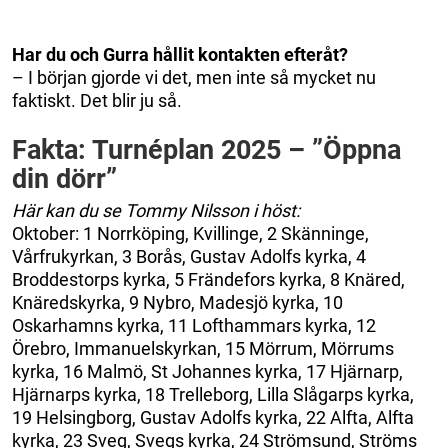
Har du och Gurra hållit kontakten efteråt?
– I början gjorde vi det, men inte så mycket nu
faktiskt. Det blir ju så.
Fakta: Turnéplan 2025 – ”Öppna
din dörr”
Här kan du se Tommy Nilsson i höst:
Oktober: 1 Norrköping, Kvillinge, 2 Skänninge,
Vårfrukyrkan, 3 Borås, Gustav Adolfs kyrka, 4
Broddestorps kyrka, 5 Frändefors kyrka, 8 Knäred,
Knäredskyrka, 9 Nybro, Madesjö kyrka, 10
Oskarhamns kyrka, 11 Lofthammars kyrka, 12
Örebro, Immanuelskyrkan, 15 Mörrum, Mörrums
kyrka, 16 Malmö, St Johannes kyrka, 17 Hjärnarp,
Hjärnarps kyrka, 18 Trelleborg, Lilla Slågarps kyrka,
19 Helsingborg, Gustav Adolfs kyrka, 22 Alfta, Alfta
kyrka, 23 Sveg, Svegs kyrka, 24 Strömsund, Ströms