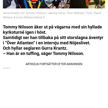
Gurra Krantz och Tommy Nilsson i säsong två av "Över Atlanten". Foto: David
Nilsson & Linus Nilsson/Kanal 5
Tommy Nilsson åker ut på vägarna med sin hyllade
kyrkoturné igen i höst.
Samtidigt ser han tillbaka på sitt storslagna äventyr
i ”Över Atlanten” i en intervju med Nöjeslivet.
Och hyllar seglaren Gurra Krantz.
– Han är en tuffing, säger Tommy Nilsson.