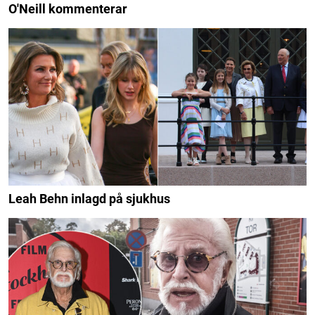
O'Neill kommenterar
Leah Behn inlagd på sjukhus