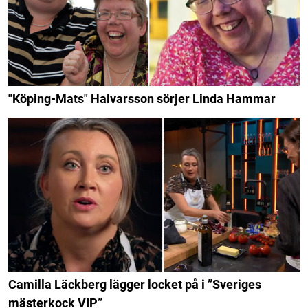
"Köping-Mats" Halvarsson sörjer Linda Hammar
Camilla Läckberg lägger locket på i ”Sveriges
mästerkock VIP”