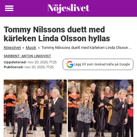
Toggle
menu
Tommy Nilssons duett med
kärleken Linda Olsson hyllas
Nöjeslivet
»
Musik
»
Tommy Nilssons duett med kärleken Linda Olsson hyllas
SKRIBENT: ANTON LINDQVIST
Uppdaterad:
nov 20, 2025, 17:25
Lägg till som önskad källa på Google
Publicerad:
nov 20, 2025, 17:25