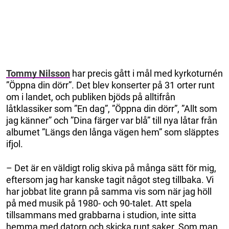
Tommy Nilsson
har precis gått i mål med kyrkoturnén
”Öppna din dörr”. Det blev konserter på 31 orter runt
om i landet, och publiken bjöds på alltifrån
låtklassiker som ”En dag”, ”Öppna din dörr”, ”Allt som
jag känner” och ”Dina färger var blå” till nya låtar från
albumet ”Längs den långa vägen hem” som släpptes
ifjol.
– Det är en väldigt rolig skiva på många sätt för mig,
eftersom jag har kanske tagit något steg tillbaka. Vi
har jobbat lite grann på samma vis som när jag höll
på med musik på 1980- och 90-talet. Att spela
tillsammans med grabbarna i studion, inte sitta
hemma med datorn och skicka runt saker. Som man