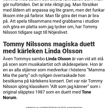
gör nuförtiden. Det är inte riktigt jag. Man försöker
med åldern att anpassa sig lite grann, men det funkar
liksom inte på farbror. Man får göra det man är bra
på. Att spela tillsammans med grabbarna i studion
och göra en platta som jag tycker om, har Tommy
Nilsson tidigare sagt till Nöjeslivet.
Tommy Nilssons magiska duett
med kärleken Linda Olsson
Även Tommys sambo
Linda Olsson
är van vid att stå
på scen som musikalartist och skådespelare. Hon är
en av alla stjärnor som medverkar i höstens ”Mamma
Mia the party” och nyligen överraskade hon
besökarna på kärlekens konsert. Det var när Tommy
Nilsson sjöng klassikern ”Allt som jag känner” som i
original släpptes 1987 som en duett med
Tone
Norum
.