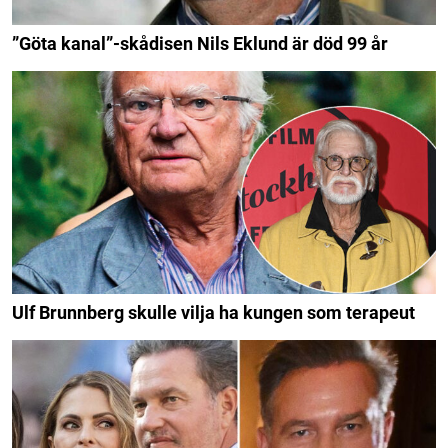
”Göta kanal”-skådisen Nils Eklund är död 99 år
Ulf Brunnberg skulle vilja ha kungen som terapeut