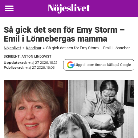
Toggle
menu
Så gick det sen för Emy Storm –
Emil i Lönnebergas mamma
Nöjeslivet
»
Kändisar
»
Så gick det sen för Emy Storm – Emil i Lönnebergas mamma
SKRIBENT: ANTON LINDQVIST
Uppdaterad:
maj 27, 2026, 16:22
Lägg till som önskad källa på Google
Publicerad:
maj 27, 2026, 16:05