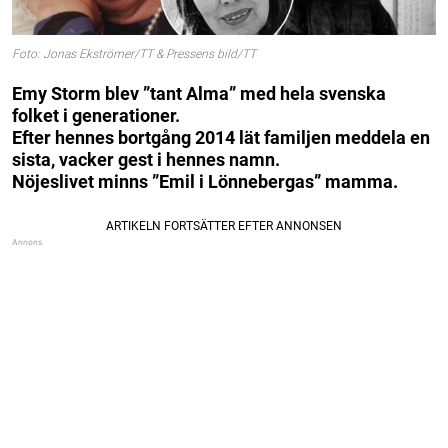
Foto: Jonas Ekströmer/TT & Pressens bild/TT
Emy Storm blev ”tant Alma” med hela svenska
folket i generationer.
Efter hennes bortgång 2014 lät familjen meddela en
sista, vacker gest i hennes namn.
Nöjeslivet minns ”Emil i Lönnebergas” mamma.