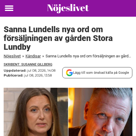
Toggle
menu
Sanna Lundells nya ord om
försäljningen av gården Stora
Lundby
Nöjeslivet
»
Kändisar
»
Sanna Lundells nya ord om försäljningen av gården Stora Lundby
SKRIBENT: SUSANNE GILLBERG
Uppdaterad:
jul 08, 2026, 14:08
Lägg till som önskad källa på Google
Publicerad:
jul 08, 2026, 13:58