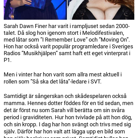
Sarah Dawn Finer har varit i rampljuset sedan 2000-
talet. Då slog hon igenom stort i Melodifestivalen,
med låtar som ”I Remember Love” och ”Moving On”.
Hon har också varit populär programledare i Sveriges
Radios ”Musikhjälpen” samt haft ett eget vinterprat i
P1.
Men i vinter har hon varit som allra mest aktuell i
rollen som ”Så ska det låta”-ledare i SVT.
Samtidigt är sångerskan och skådespelaren också
mamma. Hennes dotter föddes för en tid sedan, men
det är först nu som Sarah vill berätta om sin svåra
period i graviditeten. Hur hon tvivlade på att hon dög,
och sin kropp. I dag har hon svängt och trivs med sig
själv. Därför har hon valt att lägga upp en bild som