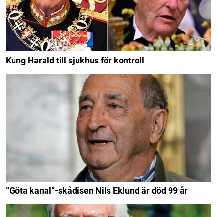
Kung Harald till sjukhus för kontroll
”Göta kanal”-skådisen Nils Eklund är död 99 år