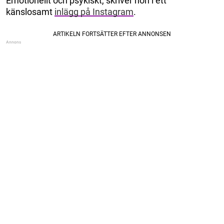
Emotionellt och psykiskt, skriver hon i ett
känslosamt
inlägg på Instagram
.