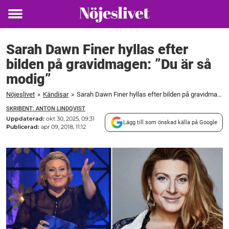
Toggle
menu
Sarah Dawn Finer hyllas efter
bilden på gravidmagen: ”Du är så
modig”
Nöjeslivet
»
Kändisar
»
Sarah Dawn Finer hyllas efter bilden på gravidmagen: ”Du är så modig”
SKRIBENT: ANTON LINDQVIST
Uppdaterad:
okt 30, 2025, 09:31
Lägg till som önskad källa på Google
Publicerad:
apr 09, 2018, 11:12